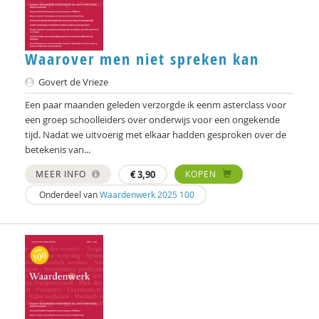
William E. Connolly
Christine Cuomo
Waarover men niet spreken kan
Carol D. Ryff
Govert de Vrieze
Een paar maanden geleden verzorgde ik eenm asterclass voor
Annelieke Damen
een groep schoolleiders over onderwijs voor een ongekende
Marjon de Boer-Bruggink
tijd. Nadat we uitvoerig met elkaar hadden gesproken over de
betekenis van...
Isolde de Groot
MEER INFO
€
3,90
KOPEN
Tryntsje de Groot
Onderdeel van
Waardenwerk 2025 100
Ed de Jonge
Norbert de Kooter
Michiel de Ronde
Marcel de Rooij