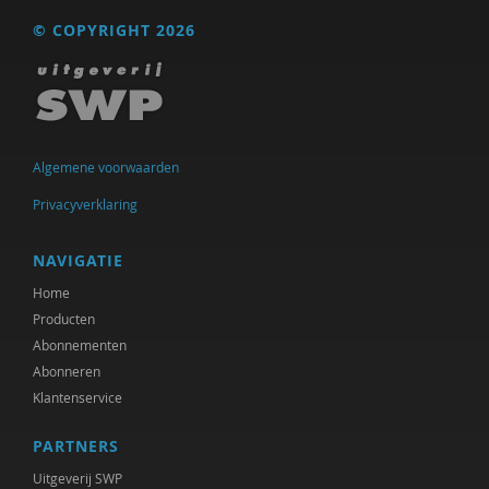
© COPYRIGHT 2026
Ton Jorna
Chris Julien
Doortje Kal
Algemene voorwaarden
Erwin Kamp
Privacyverklaring
Mariël Kanne
Simona Karbouniaris
NAVIGATIE
Home
Femke Kaulingfreks
Producten
Femke Kaulingfreks
Abonnementen
Abonneren
Gesche Keding
Klantenservice
Michael Kerkhof
PARTNERS
Lonneke Knegtel
Uitgeverij SWP