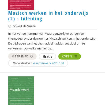
Ineke de Vries
Muzisch werken in het onderwijs
Clementine Degener
(2) - Inleiding
Peter Derkx
Govert de Vrieze
Gerda van Dijk
In het vorige nummer van Waardenwerk verscheen een
themadeel onder de noemer ‘Muzisch werken in het onderwijs’.
Marlijn Dingshoff
De bijdragen aan het themadeel hadden tot doel om te
verkennen op welke manier de...
Elizabeth van Dis
MEER INFO
Gratis
KOPEN
Joep Dohmen
Onderdeel van
Waardenwerk 2025 100
Simone van Dongen
Olivier van Donk
prof. dr. Peter Derkx
Hanke Drop