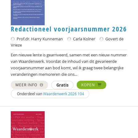
Marjo van Bergen
Geert Bettinger
Frans Bieckmann
Redactioneel voorjaarsnummer 2026
Desirée Bierlaagh
Prof.dr. Harry Kunneman
Carla Kolner
Govert de
Vrieze
Gert Biesta
Een nieuwe lente is gearriveerd, samen met een nieuw nummer
van Waardenwerk. Voordat de inhoud van dit gevarieerde
Laurine Blonk
voorjaarsnummer aan bod komt, wil ik graag twee belangrijke
veranderingen memoreren die ons...
Karianne den Boer
MEER INFO
Gratis
KOPEN
Theo van den Bogaart
Onderdeel van
Waardenwerk 2026 104
Antoinette Bolscher
Marij Bontemps-Hommen
Sylvia Borren
Gustaaf Bos