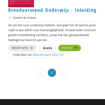
Felix van Hoften
Breedvormend Onderwijs - Inleiding
Henriette Hoogenkamp
Govert de Vrieze
Rik Hospers
Als we het over onderwijs hebben, dan gaat het de laatste jaren
Marjan Houkes
vaak in een adem over kansengelijkheid. Hoewel ieder kind een
goede ontwikkeling verdient, zodat het een gewaardeerde
Yuk Hui
bijdrage kan leveren aan de...
Wim Hullegie
MEER INFO
Gratis
KOPEN
Onderdeel van
Waardenwerk 2025 101
Hester IJsseling
Pieter Ippel
«
1
»
Nienke van Ittersum
Gaby Jacobs
Rienk Janssens
Karlijn de Jong