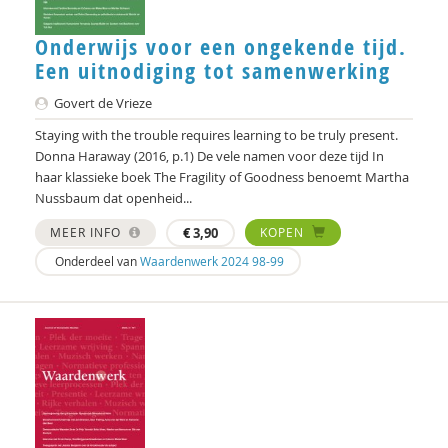
Joachim Duyndam
Onderwijs voor een ongekende tijd.
Didier Fassin
Een uitnodiging tot samenwerking
Saar Frieling
Govert de Vrieze
Olaf Galisch
Staying with the trouble requires learning to be truly present.
Donna Haraway (2016, p.1) De vele namen voor deze tijd In
Bert Gasenbeek
haar klassieke boek The Fragility of Goodness benoemt Martha
Nussbaum dat openheid...
Kees Greven
MEER INFO
€
3,90
KOPEN
Jason Heap
Onderdeel van
Waardenwerk 2024 98-99
Bas Heijne
Kees Hellingman
Christoph Henning
Bart Hetebrij