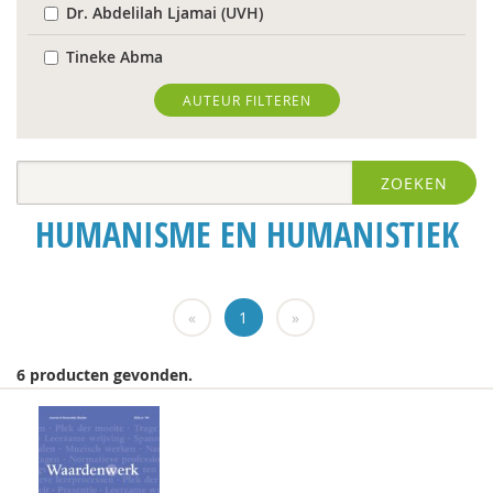
Dr. Abdelilah Ljamai (UVH)
Tineke Abma
Hans Alma
AUTEUR FILTEREN
Christa Anbeek
ZOEKEN
Daan Andriessen
HUMANISME EN HUMANISTIEK
Dieuwertje Bakker
Rob Bartels
«
1
»
Floor Basten
Lisette Bastiaansen
6 producten gevonden.
Krijn van Beek
J. van den Berg