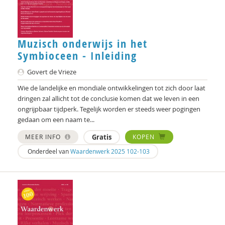
Michiel Bos
Noortje Bot
Muzisch onderwijs in het
Symbioceen - Inleiding
Bram van Boxtel
Govert de Vrieze
Jules Brabers
Wie de landelijke en mondiale ontwikkelingen tot zich door laat
Jan Bransen
dringen zal allicht tot de conclusie komen dat we leven in een
ongrijpbaar tijdperk. Tegelijk worden er steeds weer pogingen
Yannick Brito Alves
gedaan om een naam te...
MEER INFO
Gratis
KOPEN
Richard Brons
Onderdeel van
Waardenwerk 2025 102-103
Denijs Bru
Ellen de Bruin
Alain Caillé e.v.a
Laura Capitaine