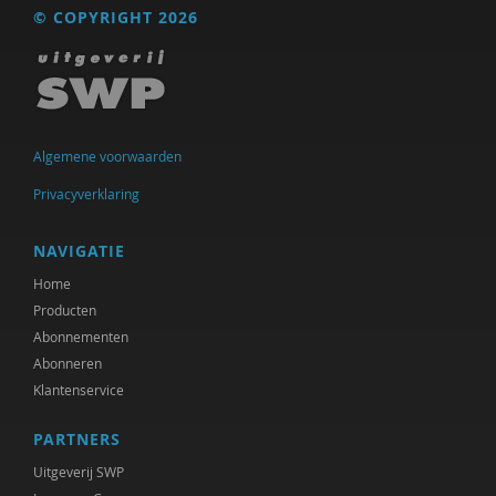
Fenna Mossel
© COPYRIGHT 2026
Heidi Muijen
Jean de Munck
Jan Nap
Algemene voorwaarden
Frédéric V ndenberghe
Privacyverklaring
Frank Nieuwenhuizen
NAVIGATIE
drs. Norbert D. de Kooter
Home
Producten
Patrick Nullens
Abonnementen
Aisia Okma
Abonneren
Klantenservice
Hans Panjoel
PARTNERS
Norbert Peeters
Uitgeverij SWP
Sandra Pellegrom