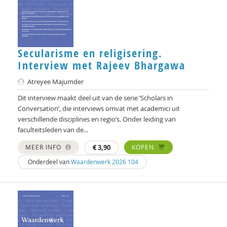
Christine Cuomo
Carol D. Ryff
Secularisme en religisering.
Annelieke Damen
Interview met Rajeev Bhargawa
Marjon de Boer-Bruggink
Atreyee Majumder
Isolde de Groot
Dit interview maakt deel uit van de serie ‘Scholars in
Conversation’, die interviews omvat met academici uit
Tryntsje de Groot
verschillende disciplines en regio’s. Onder leiding van
faculteitsleden van de...
Ed de Jonge
MEER INFO
€
3,90
KOPEN
Norbert de Kooter
Onderdeel van
Waardenwerk 2026 104
Michiel de Ronde
Marcel de Rooij
Ineke de Vries