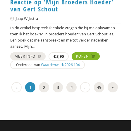
Reactie op ‘Mijn Broeders Hoeder’
Henk Manschot
van Gert Schout
Jorg Massen
Jaap Wijkstra
Arnt Mein
In dit artikel bespreek ik enkele vragen die bij me opkwamen
toen ik het boek ‘Mijn broeders hoeder’ van Gert Schout las.
Frans Melissen
Een boek dat me aanspreekt en me tot verder nadenken
aanzet. ‘Mijn...
Dr. Michiel de Ronde
MEER INFO
€
3,90
KOPEN
Linda van Mierlo-Beurskens
Onderdeel van
Waardenwerk 2026 104
Jo Miles
Brecht Molenaar
«
1
2
3
4
..
49
»
Mieke Moor
Lars Moratis
Edgar Morin