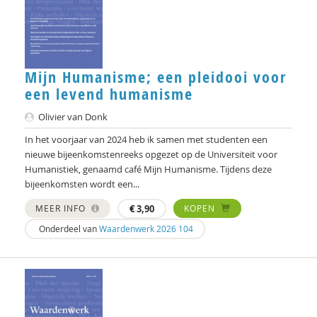
Noortje Bot
Bram van Boxtel
Mijn Humanisme; een pleidooi voor
Jules Brabers
een levend humanisme
Jan Bransen
Olivier van Donk
Yannick Brito Alves
In het voorjaar van 2024 heb ik samen met studenten een
nieuwe bijeenkomstenreeks opgezet op de Universiteit voor
Richard Brons
Humanistiek, genaamd café Mijn Humanisme. Tijdens deze
bijeenkomsten wordt een...
Denijs Bru
MEER INFO
€
3,90
KOPEN
Ellen de Bruin
Onderdeel van
Waardenwerk 2026 104
Alain Caillé e.v.a
Laura Capitaine
William E. Connolly