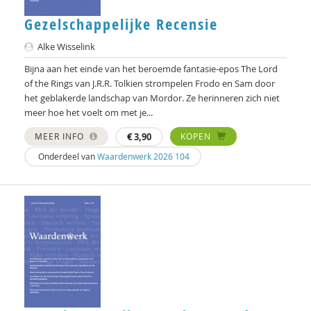
Ellen Lammers
Gezelschappelijke Recensie
Niek Langeweg
Alke Wisselink
Bijna aan het einde van het beroemde fantasie-epos The Lord
Katie Lee Weille
of the Rings van J.R.R. Tolkien strompelen Frodo en Sam door
Judith Leest
het geblakerde landschap van Mordor. Ze herinneren zich niet
meer hoe het voelt om met je...
Michiel Leezenberg
MEER INFO
€
3,90
KOPEN
George Lengkeek
Onderdeel van
Waardenwerk 2026 104
Pascal Leuvenink
Abdelilah Ljamai
Willeke Los
Alexander Maas
Atreyee Majumder