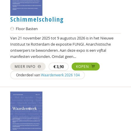
Chris Julien
Schimmelscholing
Doortje Kal
Floor Basten
Erwin Kamp
Van 21 november 2025 tot 9 augustus 2026 is in het Nieuwe
Instituut te Rotterdam de expositie FUNGI. Anarchistische
Mariël Kanne
ontwerpers te bewonderen. Aan deze expo is een vijftal
manifesten verbonden. Omdat geen...
Simona Karbouniaris
MEER INFO
€
3,90
KOPEN
Femke Kaulingfreks
Onderdeel van
Waardenwerk 2026 104
Femke Kaulingfreks
Gesche Keding
Michael Kerkhof
Lonneke Knegtel
Robin Knibbe