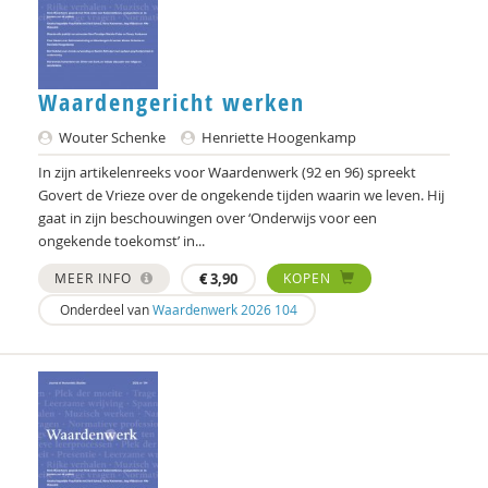
Henriette Hoogenkamp
Rik Hospers
Marjan Houkes
Waardengericht werken
Yuk Hui
Wouter Schenke
Henriette Hoogenkamp
In zijn artikelenreeks voor Waardenwerk (92 en 96) spreekt
Wim Hullegie
Govert de Vrieze over de ongekende tijden waarin we leven. Hij
gaat in zijn beschouwingen over ‘Onderwijs voor een
Hester IJsseling
ongekende toekomst’ in...
Pieter Ippel
MEER INFO
€
3,90
KOPEN
Nienke van Ittersum
Onderdeel van
Waardenwerk 2026 104
Gaby Jacobs
Rienk Janssens
Karlijn de Jong
Ton Jorna