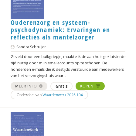
Didier Fassin
Saar Frieling
Ouderenzorg en systeem-
Olaf Galisch
psychodynamiek: Ervaringen en
reflecties als mantelzorger
Bert Gasenbeek
Sandra Schruijer
Kees Greven
Geveld door een buikgriepje, maakte ik de aan huis gekluisterde
tijd nuttig door mijn emailaccounts op te schonen. De
Jason Heap
honderden e-mails die ik destijds verstuurde aan medewerkers
van het verzorgingshuis waar...
Bas Heijne
MEER INFO
Gratis
KOPEN
Kees Hellingman
Onderdeel van
Waardenwerk 2026 104
Christoph Henning
Bart Hetebrij
Felix van Hoften