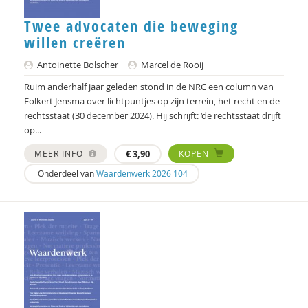
Bart Koet
Twee advocaten die beweging
willen creëren
Carla Kolner
Antoinette Bolscher
Marcel de Rooij
Esther Kopmels
Ruim anderhalf jaar geleden stond in de NRC een column van
Michiel Korthals
Folkert Jensma over lichtpuntjes op zijn terrein, het recht en de
rechtsstaat (30 december 2024). Hij schrijft: ‘de rechtsstaat drijft
Niels Kosterman
op...
MEER INFO
€
3,90
KOPEN
Ank Kramer
Onderdeel van
Waardenwerk 2026 104
Claudia Krivec
Harry Kunneman
Harry Kunneman
Harry Kunneman - Namens de redactie
Wouter Kusters