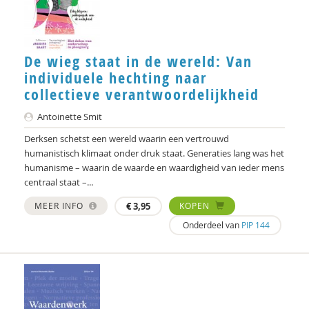
Geert Bettinger
Frans Bieckmann
Desirée Bierlaagh
De wieg staat in de wereld: Van
individuele hechting naar
Gert Biesta
collectieve verantwoordelijkheid
Laurine Blonk
Antoinette Smit
Derksen schetst een wereld waarin een vertrouwd
Karianne den Boer
humanistisch klimaat onder druk staat. Generaties lang was het
Theo van den Bogaart
humanisme – waarin de waarde en waardigheid van ieder mens
centraal staat –...
Antoinette Bolscher
MEER INFO
€
3,95
KOPEN
Marij Bontemps-Hommen
Onderdeel van
PIP 144
Sylvia Borren
Gustaaf Bos
Michiel Bos