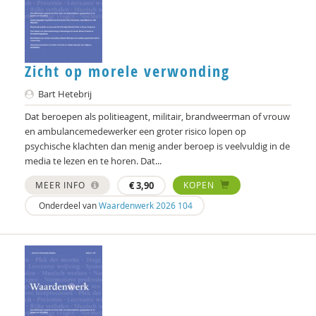
Clementine Degener
Peter Derkx
Zicht op morele verwonding
Gerda van Dijk
Bart Hetebrij
Marlijn Dingshoff
Dat beroepen als politieagent, militair, brandweerman of vrouw
Elizabeth van Dis
en ambulancemedewerker een groter risico lopen op
psychische klachten dan menig ander beroep is veelvuldig in de
Joep Dohmen
media te lezen en te horen. Dat...
Simone van Dongen
MEER INFO
€
3,90
KOPEN
Onderdeel van
Waardenwerk 2026 104
Olivier van Donk
prof. dr. Peter Derkx
Hanke Drop
Joachim Duyndam