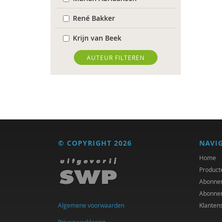
René Bakker
Krijn van Beek
Deirdre Beneken genaamd
AUTEUR FILTEREN
Kolmer
Frans Berkers
Rinske Bijl
Antoinette Bolscher
© COPYRIGHT 2026
NAVI
Anouk Bolsenbroek
Home
Richard Brons
Product
Abonne
Suzan Brukx
Abonne
Algemene voorwaarden
Klanten
Garina Coenders