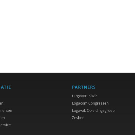
GATIE
PARTNERS
Uitgeverij SWP
en
Logacom Congressen
menten
Logavak Opleidingsgroep
ren
Zesbee
service