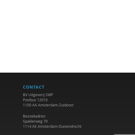
CONTACT
BV Uitgeverij SWP
Postbus 12010
1100 AA Amsterdam-Zuidoost
Bezoekadres:
Spaklerweg 79
1114 AE Amsterdam-Duivendrecht