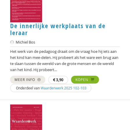
Heleen Rippen
Peter Rombouts
De innerlijke werkplaats van de
Bart van Rosmalen
leraar
Michiel Bos
R. Ruard Ganzevoort
Het werk van de pedagoog draait om de vraag hoe hij iets aan
Anouk Saleming
het kind kan mee-delen. Hij probeert als het ware een brug aan
te slaan tussen de wereld van de grote mensen en de wereld
Sandra Schouten
van het kind. Hij probeert...
Martien Schreurs
MEER INFO
€
3,90
KOPEN
Onderdeel van
Waardenwerk 2025 102-103
Carmen Schuhmann
Oliver Schultz
Adri Smaling
Anneke Sools