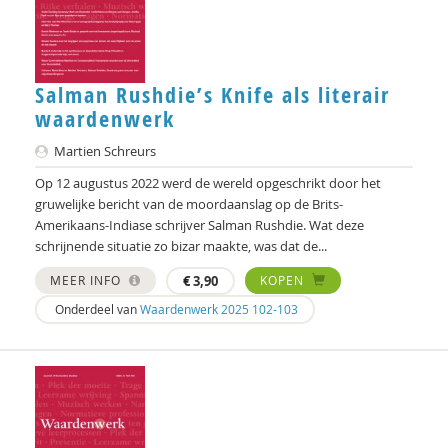
Frederique Demeijer
Allard den Dulk
Hanke Drop
Salman Rushdie’s Knife als literair
waardenwerk
Koen Duivenvoorde
Martien Schreurs
Vincent Feith
Op 12 augustus 2022 werd de wereld opgeschrikt door het
Marjorieke Glaudemans
gruwelijke bericht van de moordaanslag op de Brits-
Amerikaans-Indiase schrijver Salman Rushdie. Wat deze
Kees Greven
schrijnende situatie zo bizar maakte, was dat de...
MEER INFO
€
3,90
KOPEN
Jan IJzermans
Onderdeel van
Waardenwerk 2025 102-103
Femke Kaulingfreks
Lonneke Knegtel
Rinske Koehorst
Ank Kramer