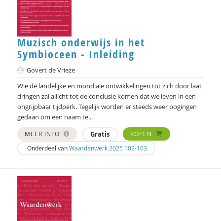
L.L. Stegman
Robin Stemerding
Muzisch onderwijs in het
Josine Stremmelaar
Symbioceen - Inleiding
Caroline Suransky
Govert de Vrieze
Wie de landelijke en mondiale ontwikkelingen tot zich door laat
Jan Teurlings
dringen zal allicht tot de conclusie komen dat we leven in een
ongrijpbaar tijdperk. Tegelijk worden er steeds weer pogingen
Nora Uitterlinden
gedaan om een naam te...
Elise van Alphen
MEER INFO
Gratis
KOPEN
Leo van de Voort
Onderdeel van
Waardenwerk 2025 102-103
Antoon van den Braembussche
Cris van der Hoek
Lotte van Lith