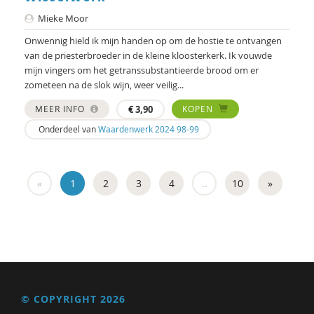
Mieke Moor
Onwennig hield ik mijn handen op om de hostie te ontvangen
van de priesterbroeder in de kleine kloosterkerk. Ik vouwde
mijn vingers om het getranssubstantieerde brood om er
zometeen na de slok wijn, weer veilig...
MEER INFO
€
3,90
KOPEN
Onderdeel van
Waardenwerk 2024 98-99
«
1
2
3
4
..
10
»
© COPYRIGHT 2026