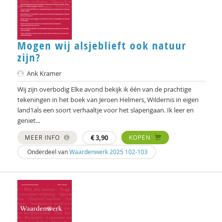
Niek Langeweg
Willeke Los
Mogen wij alsjeblieft ook natuur
zijn?
Dr. Michiel de Ronde
Ank Kramer
Jo Miles
Wij zijn overbodig Elke avond bekijk ik één van de prachtige
Mieke Moor
tekeningen in het boek van Jeroen Helmers, Wildernis in eigen
land1als een soort verhaaltje voor het slapengaan. Ik leer en
H. Muijen
geniet...
Bodil Ponte
MEER INFO
€
3,90
KOPEN
Onderdeel van
Waardenwerk 2025 102-103
Heleen Pott
Joost Raessens
Erik Rietveld
Ronald Rietveld