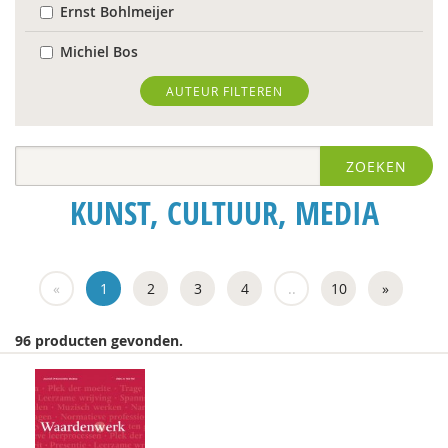
Ernst Bohlmeijer
Michiel Bos
Jolande Bource
AUTEUR FILTEREN
R. Brohm
ZOEKEN
Xannah Brohm
KUNST, CULTUUR, MEDIA
Richard Brons
Ton Bruining
«
1
2
3
4
..
10
»
Aishlinn Bruinja
Isolde de Groot
96 producten gevonden.
Michiel de Ronde
Imar de Vries