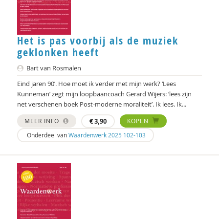
Arja Veerman
Karen Vintges
Het is pas voorbij als de muziek
Merel Visse
geklonken heeft
Frans Vosman
Bart van Rosmalen
Marjoleine Vosselman
Eind jaren 90’. Hoe moet ik verder met mijn werk? ‘Lees
Kunneman’ zegt mijn loopbaancoach Gerard Wijers: ‘lees zijn
Govert de Vrieze
net verschenen boek Post-moderne moraliteit’. Ik lees. Ik...
MEER INFO
€
3,90
KOPEN
Emma Charlotte Weiher
Onderdeel van
Waardenwerk 2025 102-103
Maarten Wubben
Marjolijn Zwakman