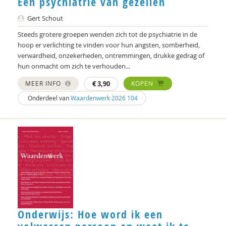
Een psychiatrie van gezellen
Fernando Suarez Müller
Gert Schout
Fernando Suárez-Müller
Steeds grotere groepen wenden zich tot de psychiatrie in de
Caroline Suransky
hoop er verlichting te vinden voor hun angsten, somberheid,
verwardheid, onzekerheden, ontremmingen, drukke gedrag of
Laurens ten Kate
hun onmacht om zich te verhouden...
Guus Timmerman
MEER INFO
€
3,90
KOPEN
Onderdeel van
Waardenwerk 2026 104
Hüseyin usam
Elise van Alphen
Dick van der Meij
Harmen van der Meulen
Magda van Eck
Chantal van Gelderen-Tjipjes
Onderwijs: Hoe word ik een
Jacco van Uden