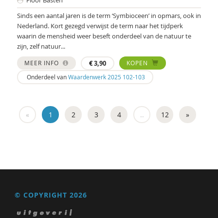
Floor Basten
Sinds een aantal jaren is de term ‘Symbioceen’ in opmars, ook in
Nederland. Kort gezegd verwijst de term naar het tijdperk
waarin de mensheid weer beseft onderdeel van de natuur te
zijn, zelf natuur...
MEER INFO
€
3,90
KOPEN
Onderdeel van
Waardenwerk 2025 102-103
«
1
2
3
4
..
12
»
© COPYRIGHT 2026