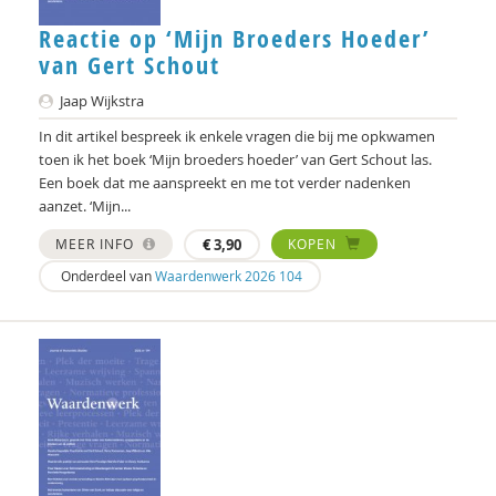
Mieke Moor
Reactie op ‘Mijn Broeders Hoeder’
van Gert Schout
Lars Moratis
Jaap Wijkstra
Kaj Morel
In dit artikel bespreek ik enkele vragen die bij me opkwamen
Jonneke Naber
toen ik het boek ‘Mijn broeders hoeder’ van Gert Schout las.
Een boek dat me aanspreekt en me tot verder nadenken
Tom van Oeffelt
aanzet. ‘Mijn...
Léonie ol
MEER INFO
€
3,90
KOPEN
Onderdeel van
Waardenwerk 2026 104
Jeroen Onstenk
Hans Panjoel
Reyer Ploeg
Jan Pols
Joost Raessens