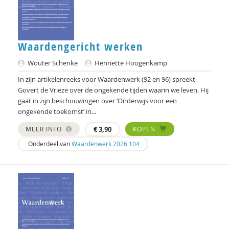
Roezjitsa Filtsjeva
Saar Frieling
Waardengericht werken
Huub Gulikers
Wouter Schenke
Henriette Hoogenkamp
In zijn artikelenreeks voor Waardenwerk (92 en 96) spreekt
Hilde Ham
Govert de Vrieze over de ongekende tijden waarin we leven. Hij
Henriette Hoogenkamp
gaat in zijn beschouwingen over ‘Onderwijs voor een
ongekende toekomst’ in...
Gerdi Houterman
MEER INFO
€
3,90
KOPEN
Hester IJsseling
Onderdeel van
Waardenwerk 2026 104
Hogeschool Inholland
Pieter Ippel
Karlijn de Jong
Lonneke Knegtel