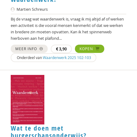
Jan Willem Breuk
Martien Schreurs
Bij de vraag wat waardenwerk is, vraag ik mij altijd af of werken
Martin Wiznitzer
een activiteit is die vooral mensen kenmerkt of dat we werken
in bredere zin moeten opvatten. Kan ik het spinnenweb
Jenny Zwijnenburg
hierboven aan het plafond...
MEER INFO
€
3,90
KOPEN
Onderdeel van
Waardenwerk 2025 102-103
Wat te doen met
burgerschapsonderwijs?