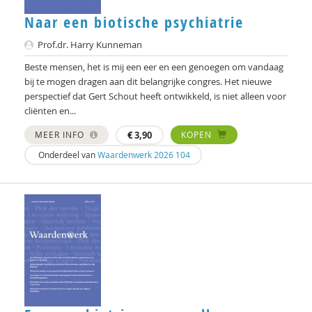
Heleen Rippen
Naar een biotische psychiatrie
Anne Marie van Rooijen
Prof.dr. Harry Kunneman
Wouter Schenke
Beste mensen, het is mij een eer en een genoegen om vandaag
bij te mogen dragen aan dit belangrijke congres. Het nieuwe
Gert Schout
perspectief dat Gert Schout heeft ontwikkeld, is niet alleen voor
cliënten en...
Martien Schreurs
MEER INFO
€
3,90
KOPEN
Sandra Schruijer
Onderdeel van
Waardenwerk 2026 104
P. Robert-Jan Simons
Anneke Sools
Vincent Stolk
Bernhard Stolz
Josine Stremmelaar