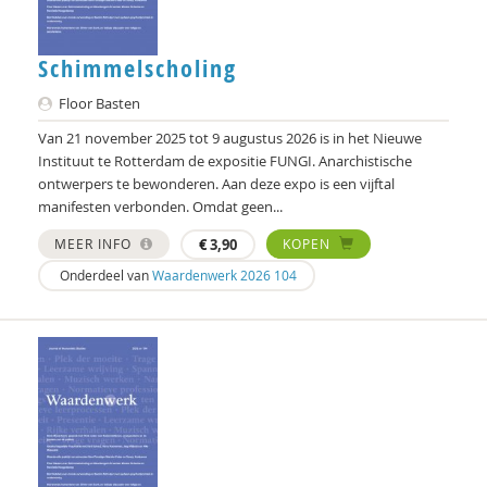
Iris Kokosky Deforchaux
Schimmelscholing
Harry Kunneman
Floor Basten
Marleen Lammers
Van 21 november 2025 tot 9 augustus 2026 is in het Nieuwe
Monique Leijgraaf
Instituut te Rotterdam de expositie FUNGI. Anarchistische
ontwerpers te bewonderen. Aan deze expo is een vijftal
Bas Levering
manifesten verbonden. Omdat geen...
MEER INFO
€
3,90
KOPEN
Abdelilah Ljamai
Onderdeel van
Waardenwerk 2026 104
Jan Masschelein
Kees Meijlink
Frans Melissen
Dr. Michiel de Ronde
Brecht Molenaar