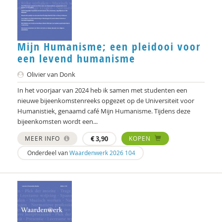
Marjon de Boer-Bruggink
Isolde De Groot
Isolde de Groot
Mijn Humanisme; een pleidooi voor
een levend humanisme
Tryntsje de Groot
Olivier van Donk
Sam de Nijs
In het voorjaar van 2024 heb ik samen met studenten een
Marcel de Rooij
nieuwe bijeenkomstenreeks opgezet op de Universiteit voor
Humanistiek, genaamd café Mijn Humanisme. Tijdens deze
Bald de Vries
bijeenkomsten wordt een...
MEER INFO
€
3,90
KOPEN
Govert- Jan de Vrieze
Onderdeel van
Waardenwerk 2026 104
Frederique Demeijer
Joep Dohmen
Olivier van Donk
Hans Duijvestijn