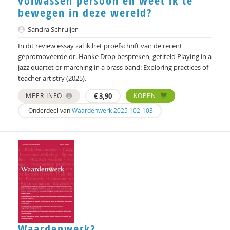
volwassen persoon en weet ik te
bewegen in deze wereld?
Charlie van de Veerdonk
Sandra Schruijer
Jurre Verveld
In dit review essay zal ik het proefschrift van de recent
gepromoveerde dr. Hanke Drop bespreken, getiteld Playing in a
Wiel Veugelers
jazz quartet or marching in a brass band: Exploring practices of
teacher artistry (2025).
Karen Vintges
MEER INFO
€
3,90
KOPEN
Marjoleine Vosselman
Onderdeel van
Waardenwerk 2025 102-103
Govert de Vrieze
Govert-Jan de Vrieze
Monica Walhout
Anna van der Want
Hartger Wassink
Jaap Wijkstra
Waardenwerk?