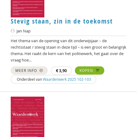
Caroline Suransky
Stevig staan, zin in de toekomst
Ben van den Brand
Jan Nap
Peter van Hekke
Het thema van de opening van dit onderwijsjaar – de
Margret van Paassen
rechtsstaat / stevig staan in deze tijd – is een groot en belangrijk
thema. Het raakt de kern van het politiewerk, het gaat over de
Ben van Remmerden
vraag hoe...
MEER INFO
€
3,90
KOPEN
Jacco van Uden
Onderdeel van
Waardenwerk 2025 102-103
Eric van der Vet
Wiel Veugelers
Joris Voorhoeve
Joost Vos
Marjoleine Vosselman