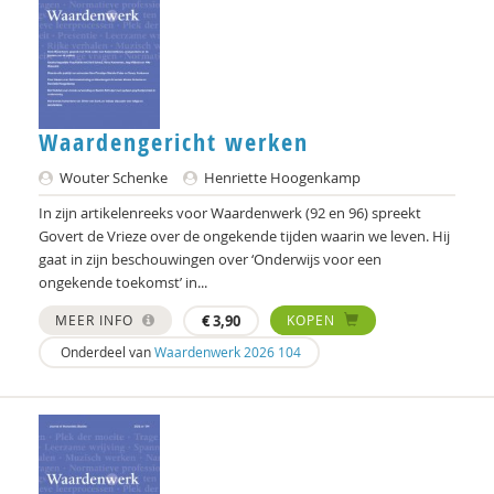
Otto Dellemann
Jan den Bakker
Willem den Hartog
Waardengericht werken
Gerda van Dijk
Wouter Schenke
Henriette Hoogenkamp
Josje Dikkers
In zijn artikelenreeks voor Waardenwerk (92 en 96) spreekt
Govert de Vrieze over de ongekende tijden waarin we leven. Hij
Joep Dohmen
gaat in zijn beschouwingen over ‘Onderwijs voor een
ongekende toekomst’ in...
Simone van Dongen
MEER INFO
€
3,90
KOPEN
Gerard Drosterij
Onderdeel van
Waardenwerk 2026 104
Ingrid Groot
Iris Hartog
Henriette Hoogenkamp