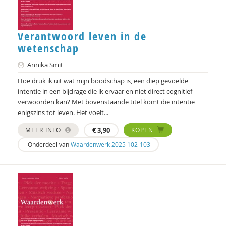
Robert van Putten
Verantwoord leven in de
Denise Robbesom
wetenschap
Peter Rombouts
Annika Smit
Bart van Rosmalen
Hoe druk ik uit wat mijn boodschap is, een diep gevoelde
intentie in een bijdrage die ik ervaar en niet direct cognitief
Joke van Saane
verwoorden kan? Met bovenstaande titel komt die intentie
enigszins tot leven. Het voelt...
Wouter Schenke
MEER INFO
€
3,90
KOPEN
Martien Schreurs
Onderdeel van
Waardenwerk 2025 102-103
Chantal Sluijsmans
Annika Smit
Barbara van der Steen
Fernando Suárez Müller