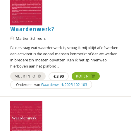
Frans Melissen
Erna Molenaar
Mieke Moor
Waardenwerk?
Lars Moratis
Martien Schreurs
Bij de vraag wat waardenwerk is, vraag ik mij altijd af of werken
Fenna Mossel
een activiteit is die vooral mensen kenmerkt of dat we werken
in bredere zin moeten opvatten. Kan ik het spinnenweb
H. Muijen
hierboven aan het plafond...
Jan Nap
MEER INFO
€
3,90
KOPEN
Patrick Nullens
Onderdeel van
Waardenwerk 2025 102-103
Tom van Oeffelt
Jurriën ood
Henk Oosterling
Tom Peetoom