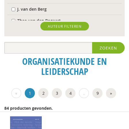
J. van den Berg
Theo van den Bogaart
AUTEUR FILTEREN
Antoinette Bolscher
Herman van den Bosch
ZOEKEN
R. Brohm
ORGANISATIEKUNDE EN
Richard Brons
LEIDERSCHAP
Laurens de Graaf
Isolde de Groot
«
1
2
3
4
..
9
»
Michiel de Ronde
84 producten gevonden.
Marcel de Rooij
Ineke de Vries