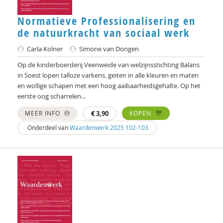
Jean Pierre Wilken
Normatieve Professionalisering en
de natuurkracht van sociaal werk
Bart Willemsen
Carla Kolner
Simone van Dongen
Yanaika Zomer
Op de kinderboerderij Veenweide van welzijnsstichting Balans
J. de Zwaan
in Soest lopen talloze varkens, geiten in alle kleuren en maten
en wollige schapen met een hoog aaibaarheidsgehalte. Op het
eerste oog scharrelen...
MEER INFO
€
3,90
KOPEN
Onderdeel van
Waardenwerk 2025 102-103