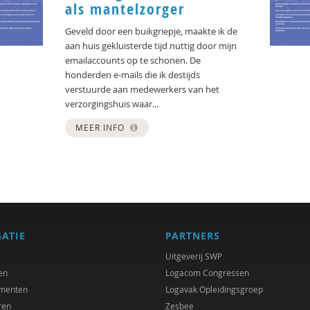
als mantelzorger
Geveld door een buikgriepje, maakte ik de
aan huis gekluisterde tijd nuttig door mijn
emailaccounts op te schonen. De
honderden e-mails die ik destijds
verstuurde aan medewerkers van het
verzorgingshuis waar...
MEER INFO
GATIE
PARTNERS
Uitgeverij SWP
en
Logacom Congressen
menten
Logavak Opleidingsgroep
ren
Zesbee