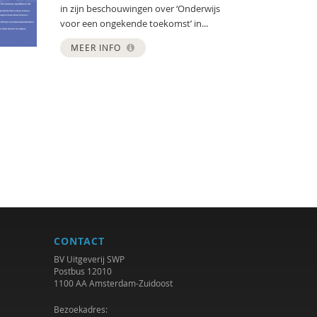
in zijn beschouwingen over ‘Onderwijs
voor een ongekende toekomst’ in...
MEER INFO
CONTACT
BV Uitgeverij SWP
Postbus 12010
1100 AA Amsterdam-Zuidoost
Bezoekadres: