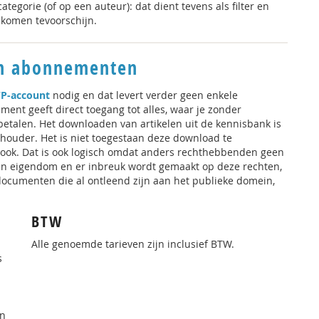
categorie (of op een auteur): dat dient tevens als filter en
r komen tevoorschijn.
en abonnementen
P-account
nodig en dat levert verder geen enkele
ent geeft direct toegang tot alles, waar je zonder
betalen. Het downloaden van artikelen uit de kennisbank is
thouder. Het is niet toegestaan deze download te
 ook. Dat is ook logisch omdat anders rechthebbenden geen
n eigendom en er inbreuk wordt gemaakt op deze rechten,
 documenten die al ontleend zijn aan het publieke domein,
BTW
Alle genoemde tarieven zijn inclusief BTW.
s
en