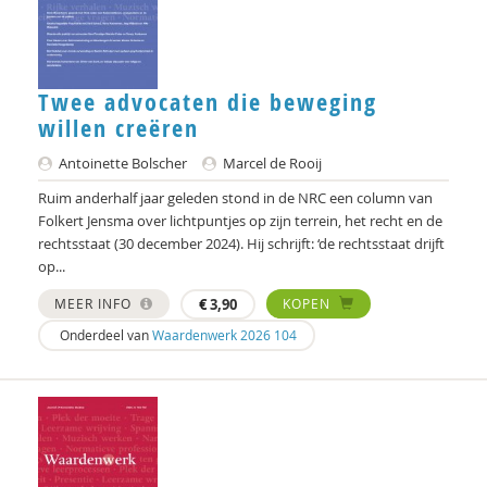
Michiel de Ronde
Marcel de Rooij
Pieter van Dijk
Twee advocaten die beweging
willen creëren
Hans Duijvestijn
Antoinette Bolscher
Marcel de Rooij
Roezjitsa Filtsjeva
Ruim anderhalf jaar geleden stond in de NRC een column van
Huub Gulikers
Folkert Jensma over lichtpuntjes op zijn terrein, het recht en de
rechtsstaat (30 december 2024). Hij schrijft: ‘de rechtsstaat drijft
Harry Hummel
op...
MEER INFO
€
3,90
KOPEN
Hogeschool Inholland
Onderdeel van
Waardenwerk 2026 104
Pieter Ippel
Nienke van Ittersum
Jan Jaap van Oosterzee
Gert Jan Geling