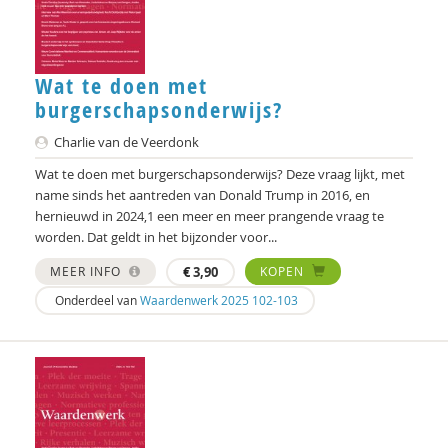
Martien Schreurs
Sandra Schruijer
Wat te doen met
Anneke Sools
burgerschapsonderwijs?
Ard Sprinkhuizen
Charlie van de Veerdonk
Wat te doen met burgerschapsonderwijs? Deze vraag lijkt, met
L.L. Stegman
name sinds het aantreden van Donald Trump in 2016, en
hernieuwd in 2024,1 een meer en meer prangende vraag te
Vincent Stolk
worden. Dat geldt in het bijzonder voor...
Fernando Suárez Müller
MEER INFO
€
3,90
KOPEN
Caroline Suransky
Onderdeel van
Waardenwerk 2025 102-103
Laurens ten Kate
Jan Teurlings
Marc Simon Thomas