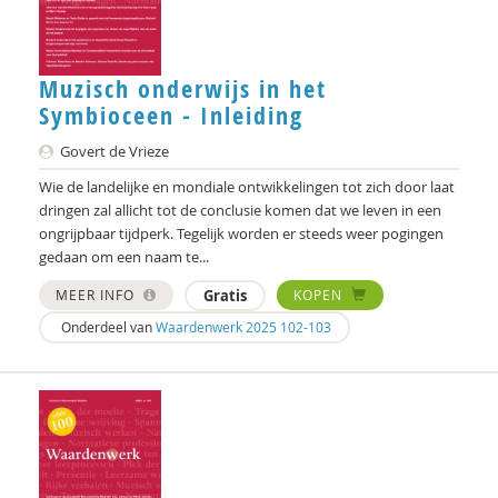
Ton Vink
Karen Vintges
Muzisch onderwijs in het
Joris Voorhoeve
Symbioceen - Inleiding
Govert de Vrieze
Govert de Vrieze
Govert-Jan de Vrieze
Wie de landelijke en mondiale ontwikkelingen tot zich door laat
dringen zal allicht tot de conclusie komen dat we leven in een
Monica Walhout
ongrijpbaar tijdperk. Tegelijk worden er steeds weer pogingen
gedaan om een naam te...
Jaap Wijkstra
MEER INFO
Gratis
KOPEN
Rik Winsemius
Onderdeel van
Waardenwerk 2025 102-103
Elle van Zeeland