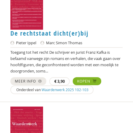
Kees Meijlink
Dr. Michiel de Ronde
De rechtstaat dicht(er)bij
Jonneke Naber
Pieter Ippel
Marc Simon Thomas
Pim Nijssen
Toegang tot het recht De schrijver en jurist Franz Kafka is
Dick Pels
befaamd vanwege zijn romans en verhalen, die vaak gaan over
hoofdfiguren, die geconfronteerd worden met een moeilijk te
Mark Ponte
doorgronden, soms...
Jaap Roose
MEER INFO
€
3,90
KOPEN
Onderdeel van
Waardenwerk 2025 102-103
Fatima Sadiqi
Sawitri Saharso
Merijn Schipper
Benjamin van Schothorst