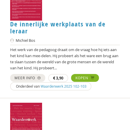
Ger Tielen
James Tully
De innerlijke werkplaats van de
Hilde van ‘t Klooster
leraar
Elise van Alphen
Michiel Bos
Het werk van de pedagoog draait om de vraag hoe hij iets aan
Lonneke van der Velden
het kind kan mee-delen. Hij probeert als het ware een brug aan
Koo van der Wal
te slaan tussen de wereld van de grote mensen en de wereld
van het kind. Hij probeert...
Magda van Eck
MEER INFO
€
3,90
KOPEN
Gijsbert van Iterson Scholten
Onderdeel van
Waardenwerk 2025 102-103
Sybrandt van Keulen
Charlie van de Veerdonk
Wiel Veugelers