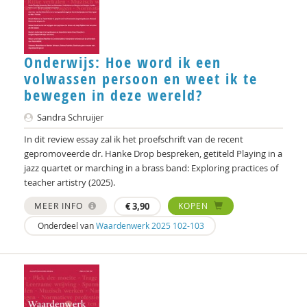
Guno Jones
Nancy Jouwe
Onderwijs: Hoe word ik een
volwassen persoon en weet ik te
Norah Karrouche
bewegen in deze wereld?
Femke Kaulingfreks
Sandra Schruijer
Katrien Klep
In dit review essay zal ik het proefschrift van de recent
gepromoveerde dr. Hanke Drop bespreken, getiteld Playing in a
Kees Klomp
jazz quartet or marching in a brass band: Exploring practices of
teacher artistry (2025).
Lonneke Knegtel
MEER INFO
€
3,90
KOPEN
Marleen Lammers
Onderdeel van
Waardenwerk 2025 102-103
Monique Leijgraaf
Willeke Los
Eric van de Luijtgaarden