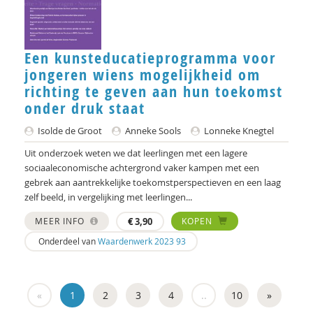
Een kunsteducatieprogramma voor
jongeren wiens mogelijkheid om
richting te geven aan hun toekomst
onder druk staat
Isolde de Groot
Anneke Sools
Lonneke Knegtel
Uit onderzoek weten we dat leerlingen met een lagere
sociaaleconomische achtergrond vaker kampen met een
gebrek aan aantrekkelijke toekomstperspectieven en een laag
zelf beeld, in vergelijking met leerlingen...
MEER INFO
€
3,90
KOPEN
Onderdeel van
Waardenwerk 2023 93
«
1
2
3
4
..
10
»