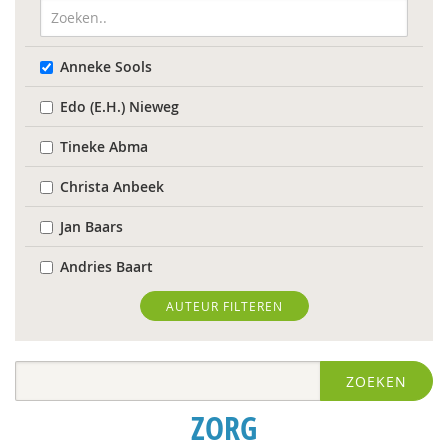
Anneke Sools
Edo (E.H.) Nieweg
Tineke Abma
Christa Anbeek
Jan Baars
Andries Baart
Elena Bendien
AUTEUR FILTEREN
Deirdre Beneken genaamd Kolmer
ZOEKEN
Geert Bettinger
ZORG
Rinske Bijl