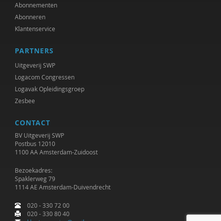
Jet Bussemaker
Abonnementen
Abonneren
Mark Coeckelbergh
Klantenservice
Heleen Crul
PARTNERS
Mariëlle Cuijpers
Uitgeverij SWP
Logacom Congressen
Peter de Groot
Logavak Opleidingsgroep
Zesbee
Peter de Lange
CONTACT
Michiel de Ronde
BV Uitgeverij SWP
Marcel de Rooij
Postbus 12010
1100 AA Amsterdam-Zuidoost
Anettte de Valk
Bezoekadres:
Spaklerweg 79
Maurice de van der Schueren
1114 AE Amsterdam-Duivendrecht
Otto Dellemann
020 - 330 72 00
020 - 330 80 40