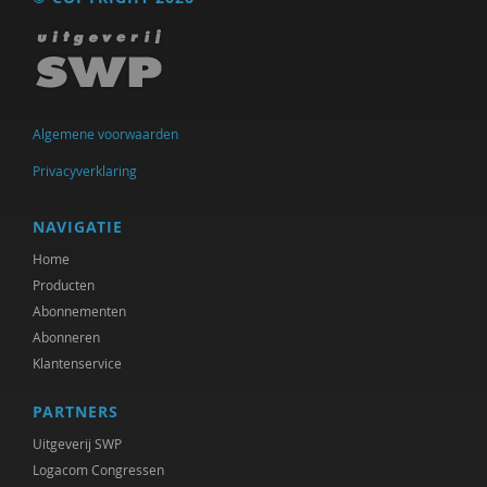
Robin Stemerding
Jeannette van der Meijde
Anja Visser
Algemene voorwaarden
Jaap Wijkstra
Privacyverklaring
Alke Wisselink
NAVIGATIE
Home
Producten
Abonnementen
Abonneren
Klantenservice
PARTNERS
Uitgeverij SWP
Logacom Congressen