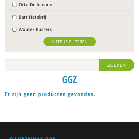
Otto Dellemann
Bart Hetebrij
Wouter Kusters
Elleke Landeweer
AUTEUR FILTEREN
Hannah Leyerzapf VUmc
ZOEKEN
Ellen Meijer
GGZ
afdeling Metamedica
Brecht Molenaar
Er zijn geen producten gevonden.
Jan Pols
Gert Schout
Petra Sol
© COPYRIGHT 2026