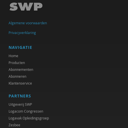
Ireen Dubel
Joachim Duyndam
Algemene voorwaarden
Maxime Essers
Privacyverklaring
Dr. Gaby Jacobs
Bert Garssen
NAVIGATIE
Home
Marjorieke Glaudemans
Producten
Andrè Hielkema
Abonnementen
Abonneren
Heleen Hörmann
Klantenservice
Rik Hospers
PARTNERS
Machteld Huber
Uitgeverij SWP
Logacom Congressen
Gaby Jacobs
Logavak Opleidingsgroep
Zesbee
Ruben Jacobs