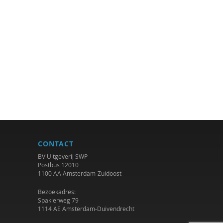
CONTACT
BV Uitgeverij SWP
Postbus 12010
1100 AA Amsterdam-Zuidoost
Bezoekadres:
Spaklerweg 79
1114 AE Amsterdam-Duivendrecht