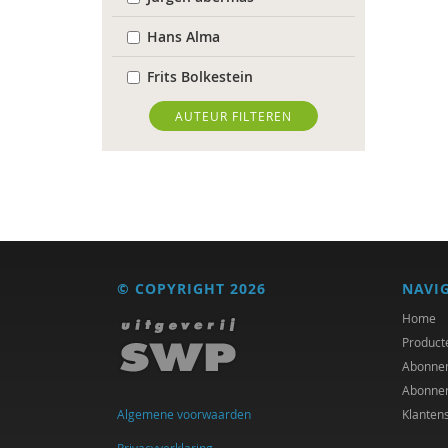
Hans Alma
Frits Bolkestein
Erik Borgman
AUTEUR FILTEREN
Job Cohen
William E. Connolly
Annelieke Damen
Michiel de Ronde
© COPYRIGHT 2026
NAVI
Imar de Vries
Home
Product
Peter Derkx
Abonne
Abonne
Jason Heap
Algemene voorwaarden
Klanten
Kees Hellingman