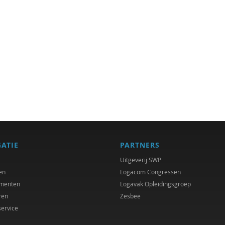
GATIE
PARTNERS
Uitgeverij SWP
en
Logacom Congressen
menten
Logavak Opleidingsgroep
ren
Zesbee
service