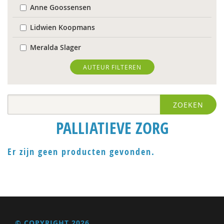
Anne Goossensen
Lidwien Koopmans
Meralda Slager
Hans van Dartel
AUTEUR FILTEREN
Peggy van Oort-Borsboom
ZOEKEN
PALLIATIEVE ZORG
Er zijn geen producten gevonden.
© COPYRIGHT 2026