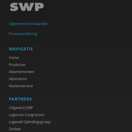
Garina Coenders
Mirjam-Iris Crox
Algemene voorwaarden
Richard de Brabander
Privacyverklaring
Peter de Groot
Michiel de Ronde
NAVIGATIE
Home
Marcel de Rooij
Producten
Ineke de Vries
Abonnementen
Abonneren
Jan den Bakker
Klantenservice
Josje Dikkers
PARTNERS
Gerard Drosterij
Uitgeverij SWP
Logacom Congressen
Saar Frieling
Logavak Opleidingsgroep
Zesbee
Marjorieke Glaudemans