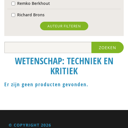
Remko Berkhout
Richard Brons
Ria Brouwers
AUTEUR FILTEREN
Laura Capitaine
ZOEKEN
Mark Coeckelbergh
WETENSCHAP: TECHNIEK EN
Bram De Jonge
KRITIEK
Michiel de Ronde
Trudy Dehue
Er zijn geen producten gevonden.
Frederique Demeijer
Peter Derkx
prof. dr. Peter Derkx
© COPYRIGHT 2026