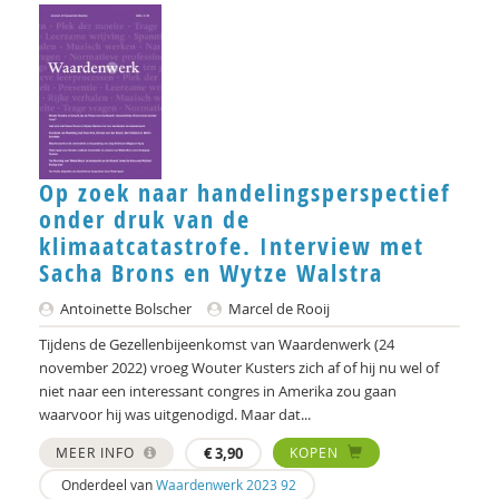
Eric Leltz
George Lengkeek
Eric van de Luijtgaarden
Ruud Meij
Op zoek naar handelingsperspectief
Patricia Meijer
onder druk van de
klimaatcatastrofe. Interview met
Kees Meijlink
Sacha Brons en Wytze Walstra
Arnt Mein
Antoinette Bolscher
Marcel de Rooij
Frits Milders
Tijdens de Gezellenbijeenkomst van Waardenwerk (24
november 2022) vroeg Wouter Kusters zich af of hij nu wel of
Marie-Josée mits
niet naar een interessant congres in Amerika zou gaan
waarvoor hij was uitgenodigd. Maar dat...
Brecht Molenaar
MEER INFO
€
3,90
KOPEN
Bert Molewijk
Onderdeel van
Waardenwerk 2023 92