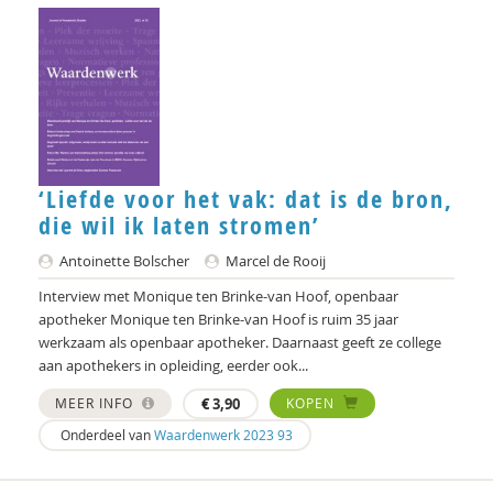
Kees Klomp
Marije Klomp
Carla Kolner
Lotte Koning
‘Liefde voor het vak: dat is de bron,
Swanny Kremer
die wil ik laten stromen’
Harry Kunneman
Antoinette Bolscher
Marcel de Rooij
Interview met Monique ten Brinke-van Hoof, openbaar
Harry Kunneman
apotheker Monique ten Brinke-van Hoof is ruim 35 jaar
werkzaam als openbaar apotheker. Daarnaast geeft ze college
Wouter Kusters
aan apothekers in opleiding, eerder ook...
Esther Lammers
MEER INFO
€
3,90
KOPEN
Judith Leest
Onderdeel van
Waardenwerk 2023 93
Monique Leijgraaf