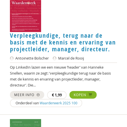
Michiel de Ronde
Marcel de Rooij
Anettte de Valk
Verpleegkundige, terug naar de
Maurice de van der Schueren
basis met de kennis en ervaring van
projectleider, manager, directeur.
Ineke de Vries
Antoinette Bolscher
Marcel de Rooij
Govert- Jan de Vrieze
Op LinkedIn lazen we een nieuwe ‘header’ van Hanneke
Otto Dellemann
Snellen, waarin ze zegt: ‘verpleegkundige terug naar de basis
met de kennis en ervaring van projectleider, manager,
Willem den Hartog
directeur’. Die...
MEER INFO
€
1,99
KOPEN
Gerda van Dijk
Onderdeel van
Waardenwerk 2025 100
Josje Dikkers
Hanke Drop