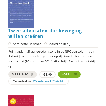
Hein Bokern
Frits Bolkestein
Marij Bontemps-Hommen
Twee advocaten die beweging
Ben Boog
willen creëren
Gustaaf Bos
Antoinette Bolscher
Marcel de Rooij
Ruim anderhalf jaar geleden stond in de NRC een column van
Richard Brons
Folkert Jensma over lichtpuntjes op zijn terrein, het recht en de
rechtsstaat (30 december 2024). Hij schrijft: ‘de rechtsstaat drijft
Mark Coeckelbergh
op...
Job Cohen
MEER INFO
€
3,90
KOPEN
Germain Creyghton
Onderdeel van
Waardenwerk 2026 104
Marjon de Boer-Bruggink
Ed de Jonge