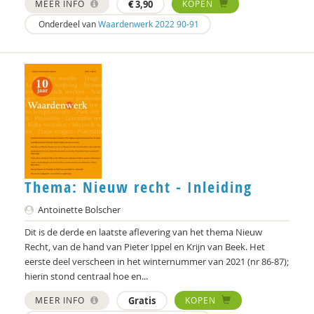
MEER INFO
€
3,90
KOPEN
Tom Peetoom
Onderdeel van
Waardenwerk 2022 90-91
Kees Pieters
Roel Pieters
Heleen Pott
Robert van Putten
Denise Robbesom
Peter Rombouts
Thema: Nieuw recht - Inleiding
Anne Marie van Rooijen
Antoinette Bolscher
Bart van Rosmalen
Dit is de derde en laatste aflevering van het thema Nieuw
Recht, van de hand van Pieter Ippel en Krijn van Beek. Het
Beate Rössler
eerste deel verscheen in het winternummer van 2021 (nr 86-87);
hierin stond centraal hoe en...
Désirée V rweij
MEER INFO
Gratis
KOPEN
Joke van Saane