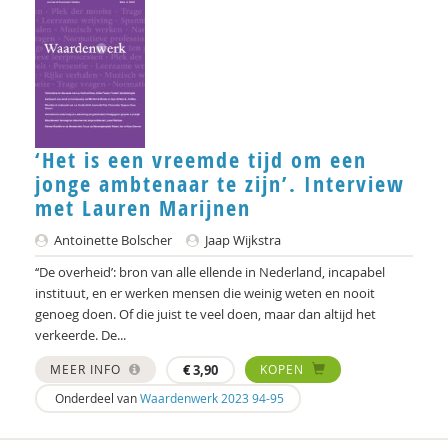
Gerdi Houterman
André ierdsma
Hester IJsseling
‘Het is een vreemde tijd om een
Jan IJzermans
jonge ambtenaar te zijn’. Interview
Pieter Ippel
met Lauren Marijnen
Gaby Jacobs
Antoinette Bolscher
Jaap Wijkstra
‘‘De overheid’: bron van alle ellende in Nederland, incapabel
Ronald Jeurissen
instituut, en er werken mensen die weinig weten en nooit
genoeg doen. Of die juist te veel doen, maar dan altijd het
Mariël Kanne
verkeerde. De...
Edgar Karssing
MEER INFO
€
3,90
KOPEN
Ruud Kaulingfreks
Onderdeel van
Waardenwerk 2023 94-95
Fons Klaase