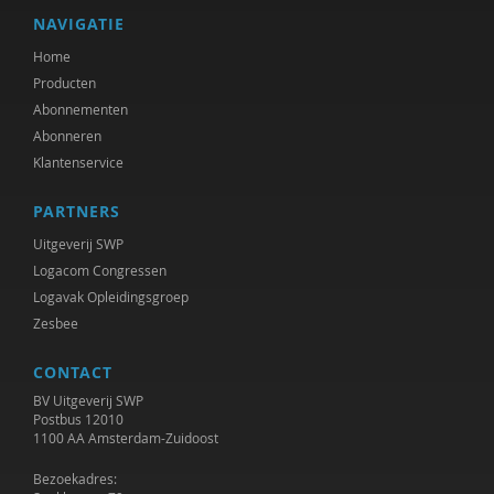
Harmke Visser
NAVIGATIE
Home
Pieter van Vliet
Producten
Joost Vos
Abonnementen
Abonneren
F. Vosman
Klantenservice
Josefien Wester
PARTNERS
Peter Westerhof
Uitgeverij SWP
Logacom Congressen
Jaap Wijkstra
Logavak Opleidingsgroep
Zesbee
Jan Willem Breuk
Bart Willemsen
CONTACT
BV Uitgeverij SWP
Raoul Wirtz
Postbus 12010
1100 AA Amsterdam-Zuidoost
Susan Woelders
Bezoekadres: