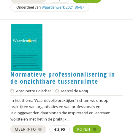
Onderdeel van
Waardenwerk 2021 86-87
Marcel Spierts
Barbara van der Steen
Robin Stemerding
Fernando Suárez Müller
Fernando Suárez-Müller
Caroline Suransky
Normatieve professionalisering in
de onzichtbare tussenruimte
Hans Tenwolde
Antoinette Bolscher
Marcel de Rooij
Herma Tigchelaar
In het thema ‘Waardevolle praktijken’ richten we ons op
Guus Timmerman
praktijken van organisaties en van professionals en
leidinggevenden daarbinnen die inspirerend en leerzaam
Hüseyin usam
worstelen met het in de praktijk...
Hans van Dartel
MEER INFO
€
3,90
KOPEN