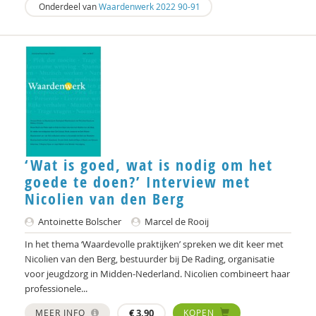
Onderdeel van
Waardenwerk 2022 90-91
Sawitri Saharso
Paul Scheffer
Wouter Schenke
Martien Schreurs
Dennis Schutijser
‘Wat is goed, wat is nodig om het
Jaap Schuurmans
goede te doen?’ Interview met
Nicolien van den Berg
Anita Slagter
Antoinette Bolscher
Marcel de Rooij
Chantal Sluijsmans
In het thema ‘Waardevolle praktijken’ spreken we dit keer met
Adri Smaling
Nicolien van den Berg, bestuurder bij De Rading, organisatie
voor jeugdzorg in Midden-Nederland. Nicolien combineert haar
Petra Sol
professionele...
Jean-Luc Spaninks
MEER INFO
€
3,90
KOPEN