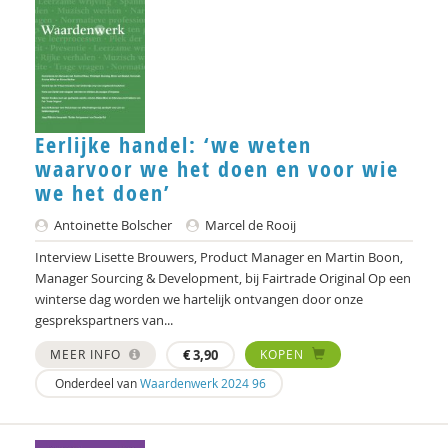
Gerard Drosterij
Joachim Duyndam
Tonja van den Ende
Hans van Ewijk
Eerlijke handel: ‘we weten
waarvoor we het doen en voor wie
Anne Goossensen
we het doen’
Ingrid Groot
Antoinette Bolscher
Marcel de Rooij
Iris Hartog
Interview Lisette Brouwers, Product Manager en Martin Boon,
Manager Sourcing & Development, bij Fairtrade Original Op een
Martin Hetebrij
winterse dag worden we hartelijk ontvangen door onze
gesprekspartners van...
Henriette Hoogenkamp
MEER INFO
€
3,90
KOPEN
Klasien Horstman
Onderdeel van
Waardenwerk 2024 96
Marjan Houkes
Rob Houtepen