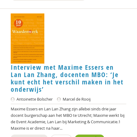
Mieke Moor
Lars Moratis
Fenna Mossel
Jan Nap
Frédéric V ndenberghe
Interview met Maxime Essers en
Tom van Oeffelt
Lan Lan Zhang, docenten MBO: ‘Je
Jeroen Onstenk
kunt echt het verschil maken in het
onderwijs’
Jurriën ood
Antoinette Bolscher
Marcel de Rooij
Henk Oosterling
Maxime Essers en Lan Lan Zhang zijn allebei sinds drie jaar
Marco Otten
docent burgerschap aan het MBO te Utrecht; Maxime werkt bij
de Event Academie, Lan Lan bij Marketing & Communicatie.1
Hans Panjoel
Maxime is er direct na haar...