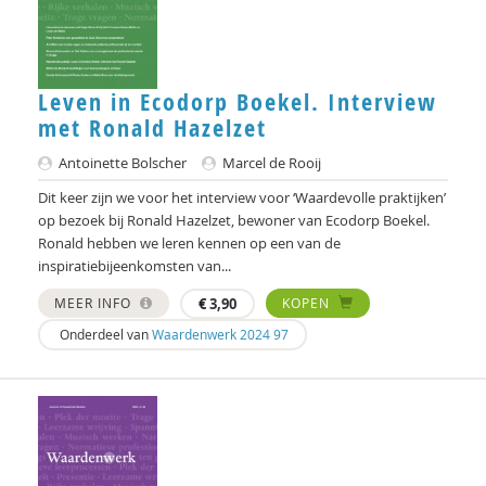
Alain Caillé e.v.a
William E. Connolly
Christine Cuomo
Leven in Ecodorp Boekel. Interview
met Ronald Hazelzet
Bram De Jonge
Antoinette Bolscher
Marcel de Rooij
Michiel de Ronde
Dit keer zijn we voor het interview voor ‘Waardevolle praktijken’
op bezoek bij Ronald Hazelzet, bewoner van Ecodorp Boekel.
Marcel de Rooij
Ronald hebben we leren kennen op een van de
Martin Drenthen
inspiratiebijeenkomsten van...
MEER INFO
€
3,90
KOPEN
Clemens Driessen
Onderdeel van
Waardenwerk 2024 97
Joachim Duyndam
Didier Fassin
Aetzel Griffioen
Iris Hartog