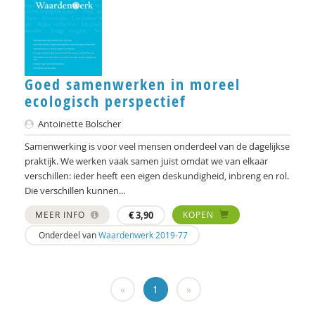
Patrick Nullens
Norbert Peeters
Sandra Pellegrom
Goed samenwerken in moreel
ecologisch perspectief
Crelis Rammelt
Antoinette Bolscher
Marcel Ridder
Samenwerking is voor veel mensen onderdeel van de dagelijkse
Rob van der Rijt
praktijk. We werken vaak samen juist omdat we van elkaar
verschillen: ieder heeft een eigen deskundigheid, inbreng en rol.
Heleen Rippen
Die verschillen kunnen...
Jaap Roose
MEER INFO
€
3,90
KOPEN
Onderdeel van
Waardenwerk 2019-77
Hartmut Rosa
Emily Sait
«
1
»
Martien Schreurs