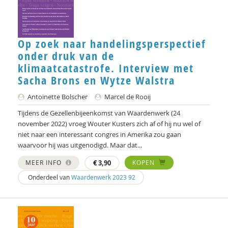
Christoph Henning
Felix van Hoften
Op zoek naar handelingsperspectief
onder druk van de
Pieter Ippel
klimaatcatastrofe. Interview met
Sacha Brons en Wytze Walstra
Ruben Jacobs
Antoinette Bolscher
Marcel de Rooij
Chris Julien
Tijdens de Gezellenbijeenkomst van Waardenwerk (24
Gesche Keding
november 2022) vroeg Wouter Kusters zich af of hij nu wel of
niet naar een interessant congres in Amerika zou gaan
Kees Klomp
waarvoor hij was uitgenodigd. Maar dat...
Michiel Korthals
MEER INFO
€
3,90
KOPEN
Onderdeel van
Waardenwerk 2023 92
Harry Kunneman
Harry Kunneman
Wouter Kusters