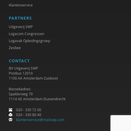
Harro van Lente
Klantenservice
Egbert van Tellegen
PARTNERS
Paul van Tongeren
Uitgeverij SWP
Logacom Congressen
Jacco van Uden
Logavak Opleidingsgroep
Frédéric Vandenberghe
Zesbee
Eric van der Vet
CONTACT
BV Uitgeverij SWP
Karen Vintges
Postbus 12010
1100 AA Amsterdam-Zuidoost
Ben Vollaard
Bezoekadres:
Spaklerweg 79
Bram Vreeswijk
1114 AE Amsterdam-Duivendrecht
Op weg naar een nieuw humanistisch mens-
020 - 330 72 00
020 - 330 80 40
Emma Charlotte Weiher
klantenservice@mailswp.com