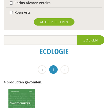
Carlos Alvarez Pereira
Koen Arts
Floor Basten
AUTEUR FILTEREN
Blanche Beijersbergen van Henegouwen
ZOEKEN
Gert Biesta
ECOLOGIE
Herman van den Bosch
Bernice Bovenkerk
«
1
»
Bram van Boxtel
Arjan Broers
4 producten gevonden.
Richard Brons
Ellen de Bruin