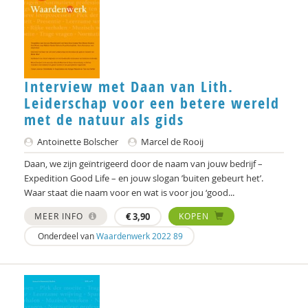
Eric Leltz
Ton Lemaire
Henk Manschot
Interview met Daan van Lith.
Leiderschap voor een betere wereld
Frans Melissen
met de natuur als gids
Linda van Mierlo-Beurskens
Antoinette Bolscher
Marcel de Rooij
Jo Miles
Daan, we zijn geïntrigeerd door de naam van jouw bedrijf –
Expedition Good Life – en jouw slogan ’buiten gebeurt het’.
Mieke Moor
Waar staat die naam voor en wat is voor jou ‘good...
Lars Moratis
MEER INFO
€
3,90
KOPEN
Onderdeel van
Waardenwerk 2022 89
Kaj Morel
Jean de Munck
Pim Nijssen