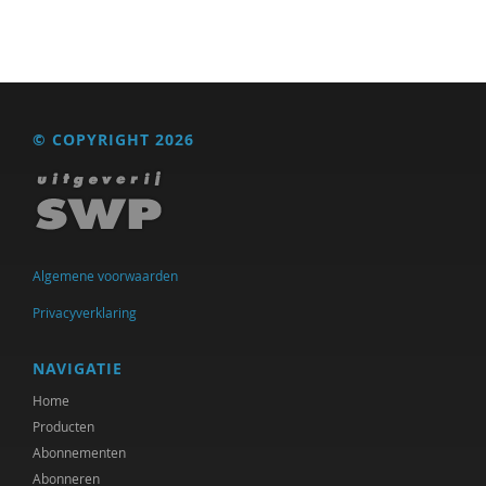
Amartya Sen
Niels Springveld
Ard Sprinkhuizen
© COPYRIGHT 2026
L.L. Stegman
Josine Stremmelaar
Fernando Suárez Müller
Fernando Suarez Muller
Algemene voorwaarden
Privacyverklaring
Caroline Suransky
Henk van den Belt
NAVIGATIE
Home
Ad van Dommelen
Producten
Klaas van Egmond
Abonnementen
Abonneren