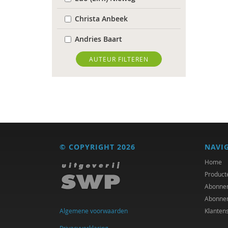
Christa Anbeek
Andries Baart
Vivianne Baur
AUTEUR FILTEREN
Elena Bendien
Deirdre Beneken genaamd
Kolmer
Jessica Benjamin
© COPYRIGHT 2026
NAVI
Sarah Blaffer Hrdy
Home
Ernst Bohlmeijer
Product
Abonne
Richard Brons
Abonne
Algemene voorwaarden
Klanten
Suzan Brukx