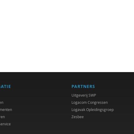
GATIE
PARTNERS
Uitgeverij SWP
en
Logacom Congressen
menten
Logavak Opleidingsgroep
ren
Zesbee
service