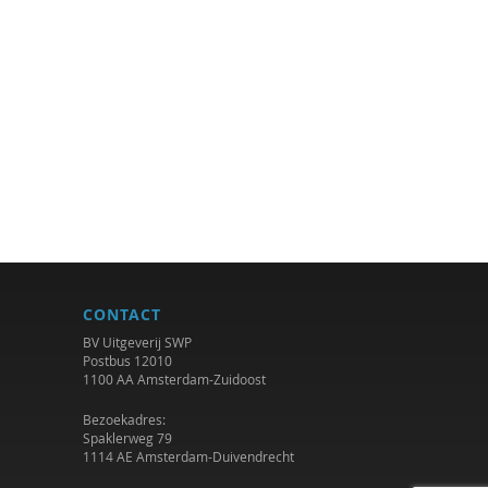
CONTACT
BV Uitgeverij SWP
Postbus 12010
1100 AA Amsterdam-Zuidoost
Bezoekadres:
Spaklerweg 79
1114 AE Amsterdam-Duivendrecht