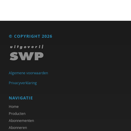
Niels Kosterman
Swanny Kremer
Harry Kunneman
© COPYRIGHT 2026
Harry Kunneman
Wouter Kusters
Esther Lammers
Algemene voorwaarden
Elleke Landeweer
Privacyverklaring
Hannah Leyerzapf VUmc
NAVIGATIE
Abdelilah Ljamai
Home
Ellen Meijer
Producten
Abonnementen
afdeling Metamedica
Abonneren