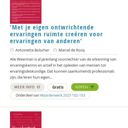
Mariëlle Cuijpers
Annelieke Damen
Norbert de Kooter
‘Met je eigen ontwrichtende
ervaringen ruimte creëren voor
Peter de Lange
ervaringen van anderen’
Michiel de Ronde
Antoinette Bolscher
Marcel de Rooij
Marcel de Rooij
Alie Weerman is al jarenlang voorvechter van de erkenning van
ervaringskennis en actief in het opleiden van mensen tot
Joep Dohmen
ervaringsdeskundige. Dat kunnen (aankomend) professionals
zijn, die leren hun eigen...
Joachim Duyndam
MEER INFO
Gratis
KOPEN
Olaf Galisch
Onderdeel van
Waardenwerk 2025 102-103
Bert Gasenbeek
Anne Goossensen
Jason Heap