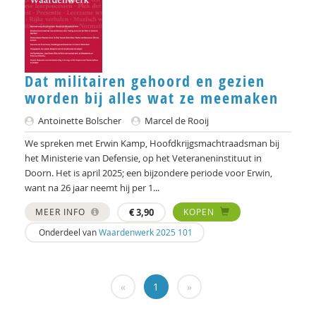
Bart Hetebrij
Gaby Jacobs
Dat militairen gehoord en gezien
Ton Jorna
worden bij alles wat ze meemaken
Doortje Kal
Antoinette Bolscher
Marcel de Rooij
Erwin Kamp
We spreken met Erwin Kamp, Hoofdkrijgsmachtraadsman bij
het Ministerie van Defensie, op het Veteraneninstituut in
Simona Karbouniaris
Doorn. Het is april 2025; een bijzondere periode voor Erwin,
want na 26 jaar neemt hij per 1...
Dick Kleinlugtenbelt
MEER INFO
€
3,90
KOPEN
Robin Knibbe
Onderdeel van
Waardenwerk 2025 101
Bart Koet
Carla Kolner
«
1
»
Lotte Koning