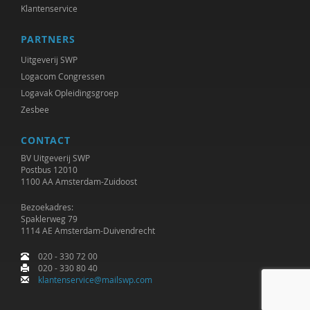
Klantenservice
Frits Milders
PARTNERS
Brecht Molenaar
Uitgeverij SWP
Bert Molewijk
Logacom Congressen
Logavak Opleidingsgroep
drs. Norbert D. de Kooter
Zesbee
Aisia Okma
CONTACT
Eite P. Veening
BV Uitgeverij SWP
Postbus 12010
Roel Pieters
1100 AA Amsterdam-Zuidoost
Kevin Pijpers
Bezoekadres:
Spaklerweg 79
1114 AE Amsterdam-Duivendrecht
Jan Pols
020 - 330 72 00
Lydia Pomp
020 - 330 80 40
klantenservice@mailswp.com
Rosalie Pronk