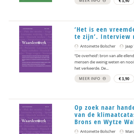
MEER INFO
€
3,90
‘Het is een vreemd
te zijn’. Intervie
Antoinette Bolscher
Jaap 
‘‘De overheid’: bron van alle elle
mensen die weinig weten en nooit 
het verkeerde. De...
MEER INFO
€
3,90
Op zoek naar hande
van de klimaatcata
Brons en Wytze Wa
Antoinette Bolscher
Marce