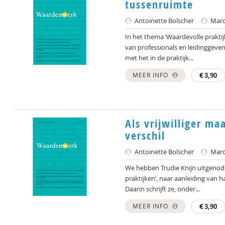
tussenruimte
Antoinette Bolscher
Marce
In het thema ‘Waardevolle praktij
van professionals en leidinggeve
met het in de praktijk...
MEER INFO
€
3,90
Als vrijwilliger ma
verschil
Antoinette Bolscher
Marce
We hebben Trudie Knijn uitgenodig
praktijken’, naar aanleiding van ha
Daarin schrijft ze, onder...
MEER INFO
€
3,90