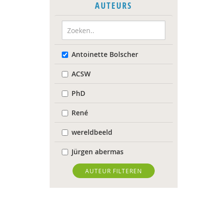
AUTEURS
Antoinette Bolscher
ACSW
PhD
René
wereldbeeld
Jürgen abermas
Tineke Abma
AUTEUR FILTEREN
Frank Adloff
Jyotsna Agnihotri Gupta