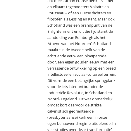
dat meestal aan Franse denkers – met
als elkaars tegenvoeters Voltaire en
Rousseau – of aan Duitse dichters en
filosofen als Lessing en Kant. Maar ook
Schotland was een brandpunt van de
Enlightenment en uit die tijd stamt de
aanduiding van Edinburgh als het
‘Athene van het Noorden’. Schotland
maakte in de tweede helft van de
achttiende eeuw een bloeiperiode
door, een eigen gouden eeuw, met een
verrassende ontwikkeling op een breed
intellectueel en sociaal-cultureel terrein.
Dit vormde een belangrijke springplank
voor de iets later ontbrandende
Industriële Revolutie, in Schotland en
Noord- Engeland. Dit was opmerkelijk
omdat kort daarvoor de strikte,
calvinistisch georiënteerde
(presbyteriaanse) kerk een in onze
ogen benauwend regime uitoefende. In
veel studies over deze ‘transformatie’