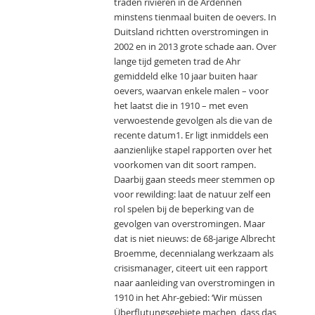
traden rivieren in de Ardennen
minstens tienmaal buiten de oevers. In
Duitsland richtten overstromingen in
2002 en in 2013 grote schade aan. Over
lange tijd gemeten trad de Ahr
gemiddeld elke 10 jaar buiten haar
oevers, waarvan enkele malen – voor
het laatst die in 1910 – met even
verwoestende gevolgen als die van de
recente datum1. Er ligt inmiddels een
aanzienlijke stapel rapporten over het
voorkomen van dit soort rampen.
Daarbij gaan steeds meer stemmen op
voor rewilding: laat de natuur zelf een
rol spelen bij de beperking van de
gevolgen van overstromingen. Maar
dat is niet nieuws: de 68-jarige Albrecht
Broemme, decennialang werkzaam als
crisismanager, citeert uit een rapport
naar aanleiding van overstromingen in
1910 in het Ahr-gebied: ‘Wir müssen
Überflutungsgebiete machen, dass das