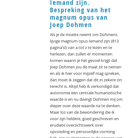
Iemand zijn.
Bespreking van het
magnum opus van
Joep Dohmen
Als je de moeite neemt om Dohmens
lijvige magnum opus Iemand zijn (813
pagina’s!) van a tot z te lezen en te
herlezen, dan zullen er momenten
komen waarin je het gevoel krijgt dat
Joep Dohmen jou de maat zit te nemen
en als ik hier voor mijzelf mag spreken,
dan moet ik zeggen dat dit in zekere zin
terecht is. Altijd heb ik verkondigd dat
autonomie een centrale humanistische
waarde is en nu dwingt Dohmen mij om
dieper over deze waarde na te denken.
Maar los van de bewondering die ik
voor zijn heldere, goed geschreven en
erudiete overzichtswerk over
opvoeding en persoonlijke vorming
heb, zijn er elementen in de oproep van