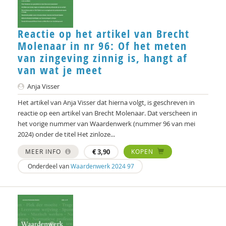
Clementine Degener
Peter Derkx
Reactie op het artikel van Brecht
Molenaar in nr 96: Of het meten
Gerda van Dijk
van zingeving zinnig is, hangt af
van wat je meet
Marlijn Dingshoff
Anja Visser
Elizabeth van Dis
Het artikel van Anja Visser dat hierna volgt, is geschreven in
Joep Dohmen
reactie op een artikel van Brecht Molenaar. Dat verscheen in
het vorige nummer van Waardenwerk (nummer 96 van mei
Simone van Dongen
2024) onder de titel Het zinloze...
Olivier van Donk
MEER INFO
€
3,90
KOPEN
Onderdeel van
Waardenwerk 2024 97
prof. dr. Peter Derkx
Hanke Drop
Joachim Duyndam