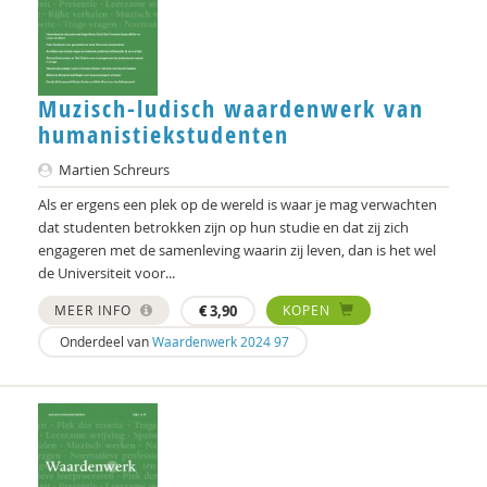
Noortje Bot
Bram van Boxtel
Muzisch-ludisch waardenwerk van
Jules Brabers
humanistiekstudenten
Jan Bransen
Martien Schreurs
Als er ergens een plek op de wereld is waar je mag verwachten
Yannick Brito Alves
dat studenten betrokken zijn op hun studie en dat zij zich
engageren met de samenleving waarin zij leven, dan is het wel
Richard Brons
de Universiteit voor...
Denijs Bru
MEER INFO
€
3,90
KOPEN
Ellen de Bruin
Onderdeel van
Waardenwerk 2024 97
Alain Caillé e.v.a
Laura Capitaine
William E. Connolly