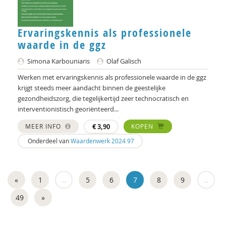
Henk Manschot
Jorg Massen
Ervaringskennis als professionele
waarde in de ggz
Arnt Mein
Simona Karbouniaris
Olaf Galisch
Frans Melissen
Werken met ervaringskennis als professionele waarde in de ggz
Dr. Michiel de Ronde
krijgt steeds meer aandacht binnen de geestelijke
gezondheidszorg, die tegelijkertijd zeer technocratisch en
Linda van Mierlo-Beurskens
interventionistisch georiënteerd...
MEER INFO
€
3,90
KOPEN
Jo Miles
Onderdeel van
Waardenwerk 2024 97
Brecht Molenaar
Mieke Moor
«
1
..
5
6
7
8
9
..
Lars Moratis
49
»
Edgar Morin