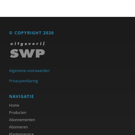
Fenna Mossel
Heidi Muijen
Jean de Munck
© COPYRIGHT 2026
Jan Nap
Frédéric V ndenberghe
Frank Nieuwenhuizen
Algemene voorwaarden
drs. Norbert D. de Kooter
Privacyverklaring
Patrick Nullens
NAVIGATIE
Aisia Okma
Home
Hans Panjoel
Producten
Abonnementen
Norbert Peeters
Abonneren
Sandra Pellegrom
Klantenservice