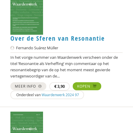
Geert Bettinger
Frans Bieckmann
Desirée Bierlaagh
Over de Sferen van Resonantie
Gert Biesta
Fernando Suárez Müller
Laurine Blonk
In het vorige nummer van Waardenwerk verscheen onder de
Karianne den Boer
titel ‘Resonantie als Verheffing’ mijn commentaar op het
resonantiebegrip van de op het moment meest gevierde
Theo van den Bogaart
vertegenwoordiger van de...
Antoinette Bolscher
MEER INFO
€
3,90
KOPEN
Onderdeel van
Waardenwerk 2024 97
Marij Bontemps-Hommen
Sylvia Borren
Gustaaf Bos
Michiel Bos