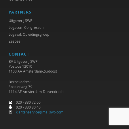
Hans Peters
PARTNERS
Uitgeverij SWP
Theunis Piersma
Logacom Congressen
Rik Pinxten
Logavak Opleidingsgroep
Zesbee
Reyer Ploeg
CONTACT
Jeannette Pols
BV Uitgeverij SWP
Postbus 12010
Robert van Putten
1100 AA Amsterdam-Zuidoost
Hans Radder
Bezoekadres:
Spaklerweg 79
Crelis Rammelt
1114 AE Amsterdam-Duivendrecht
Marcel Ridder
020 - 330 72 00
020 - 330 80 40
klantenservice@mailswp.com
Adelheid Rigo
Rob van der Rijt