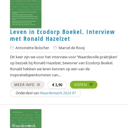
Didier Fassin
Saar Frieling
Olaf Galisch
Leven in Ecodorp Boekel. Interview
met Ronald Hazelzet
Bert Gasenbeek
Antoinette Bolscher
Marcel de Rooij
Kees Greven
Dit keer zijn we voor het interview voor ‘Waardevolle praktijken’
Jason Heap
op bezoek bij Ronald Hazelzet, bewoner van Ecodorp Boekel.
Ronald hebben we leren kennen op een van de
Bas Heijne
inspiratiebijeenkomsten van...
Kees Hellingman
MEER INFO
€
3,90
KOPEN
Onderdeel van
Waardenwerk 2024 97
Christoph Henning
Bart Hetebrij
Felix van Hoften