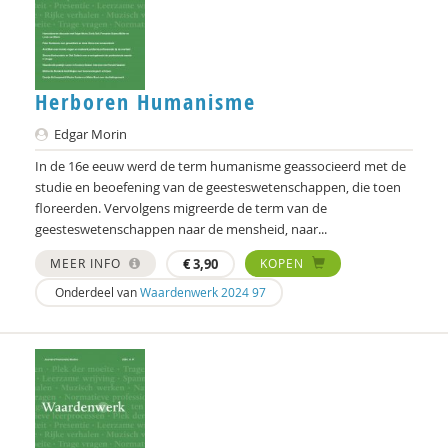
Chris Julien
Doortje Kal
Herboren Humanisme
Erwin Kamp
Edgar Morin
Mariël Kanne
In de 16e eeuw werd de term humanisme geassocieerd met de
studie en beoefening van de geesteswetenschappen, die toen
Simona Karbouniaris
floreerden. Vervolgens migreerde de term van de
geesteswetenschappen naar de mensheid, naar...
Femke Kaulingfreks
MEER INFO
€
3,90
KOPEN
Femke Kaulingfreks
Onderdeel van
Waardenwerk 2024 97
Gesche Keding
Michael Kerkhof
Lonneke Knegtel
Robin Knibbe