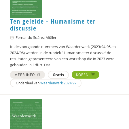
Bart Koet
Carla Kolner
Ten geleide - Humanisme ter
discussie
Esther Kopmels
Fernando Suárez Müller
Michiel Korthals
In de voorgaande nummers van Waardenwerk (2023/94-95 en
2024/96) werden in de rubriek ‘Humanisme ter discussie’ de
Niels Kosterman
resultaten gepresenteerd van een workshop die in 2023 werd
gehouden in Erfurt. Dat...
Ank Kramer
MEER INFO
Gratis
KOPEN
Claudia Krivec
Onderdeel van
Waardenwerk 2024 97
Harry Kunneman
Harry Kunneman
Harry Kunneman - Namens de redactie
Wouter Kusters