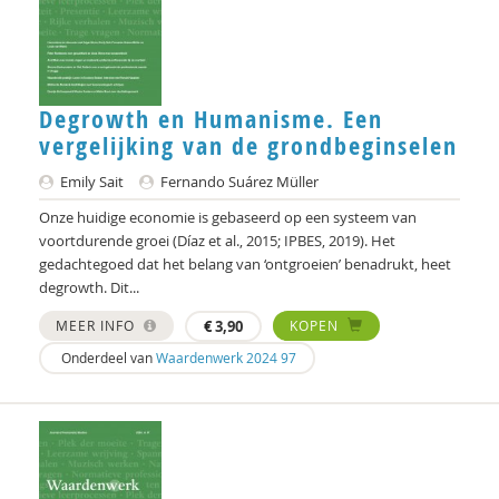
Henriette Hoogenkamp
Rik Hospers
Marjan Houkes
Degrowth en Humanisme. Een
Yuk Hui
vergelijking van de grondbeginselen
Emily Sait
Fernando Suárez Müller
Wim Hullegie
Onze huidige economie is gebaseerd op een systeem van
Hester IJsseling
voortdurende groei (Díaz et al., 2015; IPBES, 2019). Het
gedachtegoed dat het belang van ‘ontgroeien’ benadrukt, heet
Pieter Ippel
degrowth. Dit...
Nienke van Ittersum
MEER INFO
€
3,90
KOPEN
Onderdeel van
Waardenwerk 2024 97
Gaby Jacobs
Rienk Janssens
Karlijn de Jong
Ton Jorna