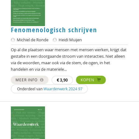
Christine Cuomo
Carol D. Ryff
Fenomenologisch schrijven
Annelieke Damen
Michiel de Ronde
Heidi Muijen
Marjon de Boer-Bruggink
Op al die plaatsen waar mensen met mensen werken, krijgt dat
gestalte in een doorgaande stroom van interacties. Niet alleen
Isolde de Groot
via de woorden, maar ook via de stem, de ogen, in het
handelen en via de materiele...
Tryntsje de Groot
MEER INFO
€
3,90
KOPEN
Ed de Jonge
Onderdeel van
Waardenwerk 2024 97
Norbert de Kooter
Michiel de Ronde
Marcel de Rooij
Ineke de Vries