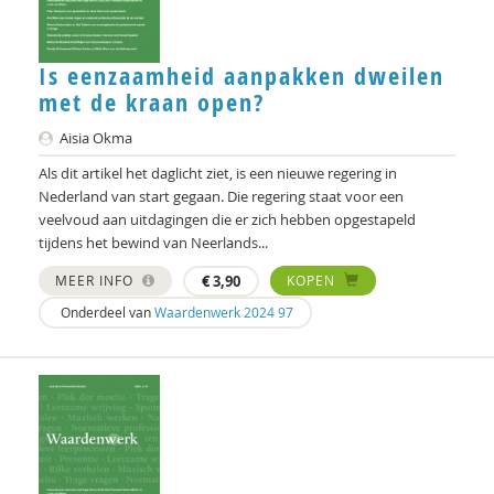
Ellen Lammers
Niek Langeweg
Is eenzaamheid aanpakken dweilen
met de kraan open?
Katie Lee Weille
Aisia Okma
Judith Leest
Als dit artikel het daglicht ziet, is een nieuwe regering in
Nederland van start gegaan. Die regering staat voor een
Michiel Leezenberg
veelvoud aan uitdagingen die er zich hebben opgestapeld
George Lengkeek
tijdens het bewind van Neerlands...
MEER INFO
€
3,90
KOPEN
Pascal Leuvenink
Onderdeel van
Waardenwerk 2024 97
Abdelilah Ljamai
Willeke Los
Alexander Maas
Atreyee Majumder