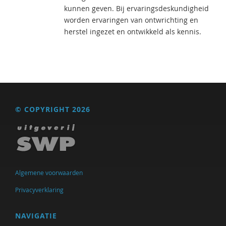
kunnen geven. Bij ervaringsdeskundigheid
worden ervaringen van ontwrichting en
herstel ingezet en ontwikkeld als kennis.
© COPYRIGHT 2026
Algemene voorwaarden
Privacyverklaring
NAVIGATIE