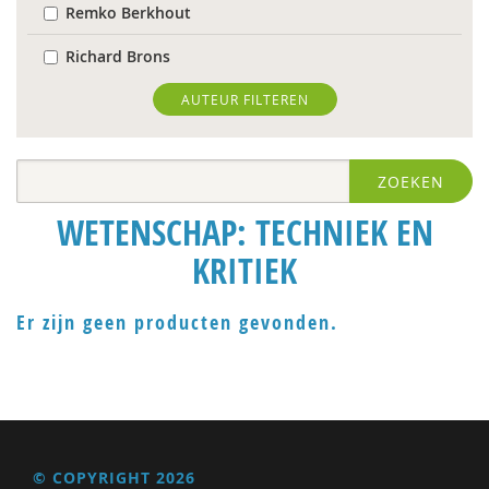
Remko Berkhout
Richard Brons
Ria Brouwers
AUTEUR FILTEREN
Laura Capitaine
ZOEKEN
Mark Coeckelbergh
WETENSCHAP: TECHNIEK EN
Bram De Jonge
KRITIEK
Michiel de Ronde
Trudy Dehue
Er zijn geen producten gevonden.
Frederique Demeijer
Peter Derkx
prof. dr. Peter Derkx
© COPYRIGHT 2026