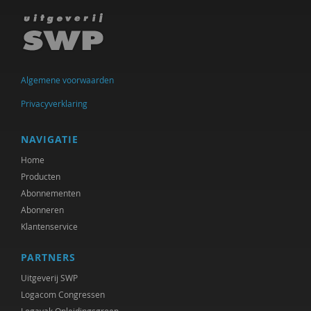
Clemens Driessen
Michael Edwards
Hans van Ewijk
Algemene voorwaarden
Anne Goossensen
Privacyverklaring
Wouter Hekkeman
NAVIGATIE
Yuk Hui
Home
Femke Kaulingfreks
Producten
Abonnementen
Marlieke Kieboom
Abonneren
Michiel Korthals
Klantenservice
Harry Kunneman
PARTNERS
Uitgeverij SWP
Hanne Laceulle
Logacom Congressen
George Lengkeek