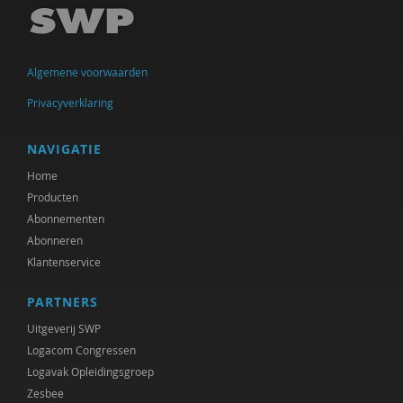
Joeri Calsius
Carol D. Ryff
Algemene voorwaarden
Marcel de Rooij
Privacyverklaring
Delphine De Smet
prof. dr. Peter Derkx
NAVIGATIE
Home
Hanke Drop
Producten
Joachim Duyndam
Abonnementen
Abonneren
Maxime Essers
Klantenservice
Olaf Galisch
PARTNERS
Anne Goossensen
Uitgeverij SWP
Logacom Congressen
Rik Hospers
Logavak Opleidingsgroep
Zesbee
Ruben Jacobs