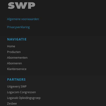
Jan IJzermans
Swanny Kremer
Algemene voorwaarden
Corrie Kreuk
Privacyverklaring
Education Lab
NAVIGATIE
Hanne Laceulle
Home
Producten
Monique Leijgraaf
Abonnementen
Bas Levering
Abonneren
Klantenservice
Jorg Massen
PARTNERS
Brecht Molenaar
Uitgeverij SWP
Heidi Muijen
Logacom Congressen
Logavak Opleidingsgroep
Jeannette Pols
Zesbee