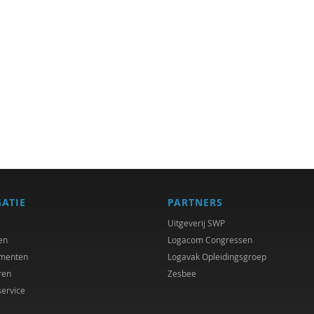
GATIE
PARTNERS
Uitgeverij SWP
en
Logacom Congressen
menten
Logavak Opleidingsgroep
ren
Zesbee
service