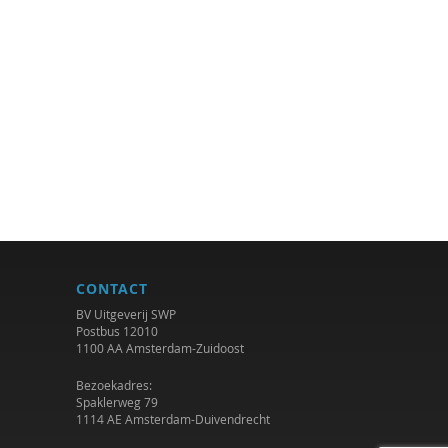
CONTACT
BV Uitgeverij SWP
Postbus 12010
1100 AA Amsterdam-Zuidoost
Bezoekadres:
Spaklerweg 79
1114 AE Amsterdam-Duivendrecht