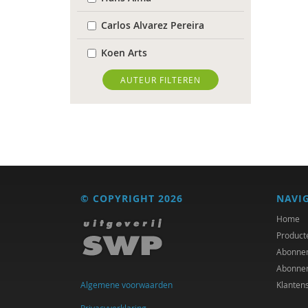
Carlos Alvarez Pereira
Koen Arts
Floor Basten
AUTEUR FILTEREN
Blanche Beijersbergen van
Henegouwen
Gert Biesta
Antoinette Bolscher
© COPYRIGHT 2026
NAVI
Herman van den Bosch
Home
Bernice Bovenkerk
Product
Abonne
Bram van Boxtel
Abonne
Algemene voorwaarden
Klanten
Arjan Broers