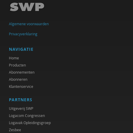
Michiel de Ronde
Marcel de Rooij
Algemene voorwaarden
Anettte de Valk
Privacyverklaring
Clementine Degener
Simone van Dongen
NAVIGATIE
Home
Diede van Doornik
Producten
Maartje Driessen
Abonnementen
Abonneren
Hans van Ewijk
Klantenservice
Vincent Feith
PARTNERS
Olaf Galisch
Uitgeverij SWP
Logacom Congressen
Ingrid Groot
Logavak Opleidingsgroep
Zesbee
Iris Hartog