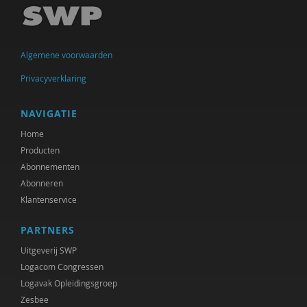
Mirjam-Iris Crox
Mariëlle Cuijpers
Algemene voorwaarden
Annelieke Damen
Privacyverklaring
Norbert de Kooter
Peter de Lange
NAVIGATIE
Home
Michiel de Ronde
Producten
Marcel de Rooij
Abonnementen
Abonneren
Joep Dohmen
Klantenservice
Joachim Duyndam
PARTNERS
Olaf Galisch
Uitgeverij SWP
Logacom Congressen
Bert Gasenbeek
Logavak Opleidingsgroep
Zesbee
Anne Goossensen