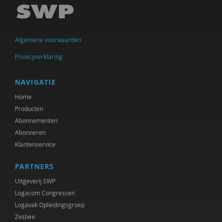
Rik Hospers
Chenjerai Hove
Algemene voorwaarden
Gert Jan Geling
Privacyverklaring
Ank Kramer
Atreyee Majumder
NAVIGATIE
Home
Brecht Molenaar
Producten
Mieke Moor
Abonnementen
Abonneren
Frédéric V ndenberghe
Klantenservice
Beate Rössler
PARTNERS
R. Ruard Ganzevoort
Uitgeverij SWP
Logacom Congressen
Désirée V rweij
Logavak Opleidingsgroep
Zesbee
Paul Scheffer