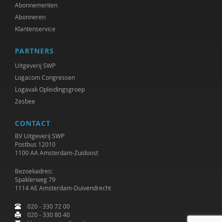
Adriaan Bekman
Abonnementen
Abonneren
Jessica Benjamin
Klantenservice
J. van den Berg
PARTNERS
Remko Berkhout
Uitgeverij SWP
Logacom Congressen
Geert Bettinger
Logavak Opleidingsgroep
Zesbee
Gert Biesta
CONTACT
Sarah Blaffer Hrdy
BV Uitgeverij SWP
Tannelie Blom
Postbus 12010
1100 AA Amsterdam-Zuidoost
Laurine Blonk
Bezoekadres:
Spaklerweg 79
Karianne den Boer
1114 AE Amsterdam-Duivendrecht
Theo van den Bogaart
020 - 330 72 00
020 - 330 80 40