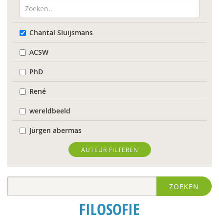
Chantal Sluijsmans
ACSW
PhD
René
wereldbeeld
Jürgen abermas
Tineke Abma
AUTEUR FILTEREN
Frank Adloff
ZOEKEN
Jyotsna Agnihotri Gupta
FILOSOFIE
Hans Alma