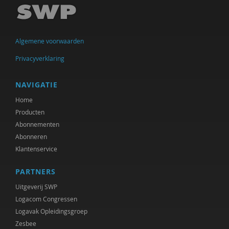
Susan Curvers
Marjon de Boer-Bruggink
Algemene voorwaarden
Isolde De Groot
Privacyverklaring
Isolde de Groot
Tryntsje de Groot
NAVIGATIE
Home
Sam de Nijs
Producten
Marcel de Rooij
Abonnementen
Abonneren
Bald de Vries
Klantenservice
Govert- Jan de Vrieze
PARTNERS
Frederique Demeijer
Uitgeverij SWP
Logacom Congressen
Joep Dohmen
Logavak Opleidingsgroep
Zesbee
Olivier van Donk