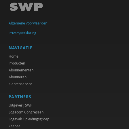
Imar de Vries
Frederique Demeijer
Algemene voorwaarden
Allard den Dulk
Privacyverklaring
Hanke Drop
Koen Duivenvoorde
NAVIGATIE
Home
Vincent Feith
Producten
Marjorieke Glaudemans
Abonnementen
Abonneren
Kees Greven
Klantenservice
Jan IJzermans
PARTNERS
Femke Kaulingfreks
Uitgeverij SWP
Logacom Congressen
Lonneke Knegtel
Logavak Opleidingsgroep
Zesbee
Rinske Koehorst