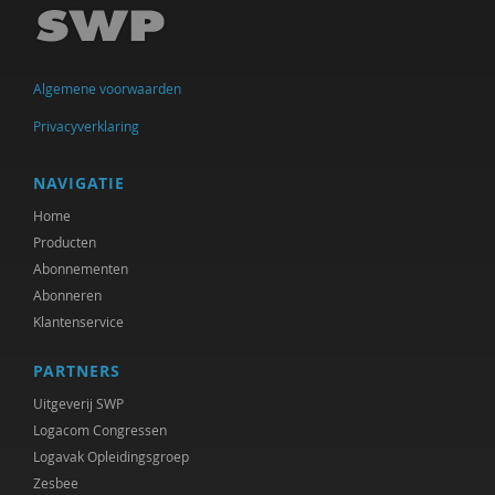
Ellen de Bruin
Alain Caillé e.v.a
Algemene voorwaarden
William E. Connolly
Privacyverklaring
Christine Cuomo
Bram De Jonge
NAVIGATIE
Home
Michiel de Ronde
Producten
Marcel de Rooij
Abonnementen
Abonneren
Martin Drenthen
Klantenservice
Clemens Driessen
PARTNERS
Joachim Duyndam
Uitgeverij SWP
Logacom Congressen
Didier Fassin
Logavak Opleidingsgroep
Zesbee
Aetzel Griffioen