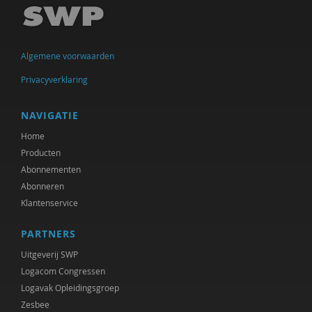
Ireen Dubel
Joachim Duyndam
Algemene voorwaarden
Maxime Essers
Privacyverklaring
Dr. Gaby Jacobs
Bert Garssen
NAVIGATIE
Home
Marjorieke Glaudemans
Producten
Andrè Hielkema
Abonnementen
Abonneren
Heleen Hörmann
Klantenservice
Rik Hospers
PARTNERS
Machteld Huber
Uitgeverij SWP
Logacom Congressen
Gaby Jacobs
Logavak Opleidingsgroep
Zesbee
Ruben Jacobs