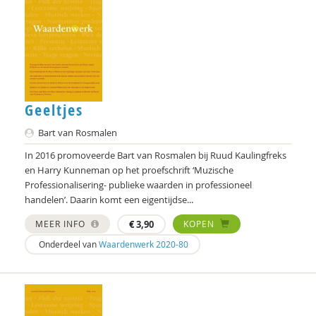
Rik Hospers
Rob Hundman
André ierdsma
Pieter Ippel
Geeltjes
Ruud Kaulingfreks
Bart van Rosmalen
Marije Klomp
In 2016 promoveerde Bart van Rosmalen bij Ruud Kaulingfreks
en Harry Kunneman op het proefschrift ‘Muzische
Carla Kolner
Professionalisering- publieke waarden in professioneel
handelen’. Daarin komt een eigentijdse...
Esther Kopmels
MEER INFO
€
3,90
KOPEN
Harry Kunneman
Onderdeel van
Waardenwerk 2020-80
Harry Kunneman
Arnt Mein