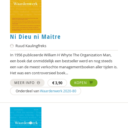
Frans Melissen
Erna Molenaar
Mieke Moor
Ni Dieu ni Maitre
Lars Moratis
Ruud Kaulingfreks
Fenna Mossel
In 1956 publiceerde William H Whyte The Organization Man,
H. Muijen
een boek dat onmiddellijk een bestseller werd en nog steeds
een van de meest verkochte managementboeken aller tijden is.
Jan Nap
Het was een controversieel boek...
Patrick Nullens
MEER INFO
€
3,90
KOPEN
Onderdeel van
Waardenwerk 2020-80
Tom van Oeffelt
Jurriën ood
Henk Oosterling
Tom Peetoom