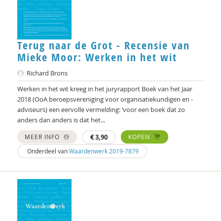
Robert van Putten
Denise Robbesom
Terug naar de Grot - Recensie van
Mieke Moor: Werken in het wit
Peter Rombouts
Richard Brons
Bart van Rosmalen
Werken in het wit kreeg in het juryrapport Boek van het Jaar
Joke van Saane
2018 (OoA beroepsvereniging voor organisatiekundigen en -
adviseurs) een eervolle vermelding: ‘voor een boek dat zo
Wouter Schenke
anders dan anders is dat het...
MEER INFO
€
3,90
KOPEN
Martien Schreurs
Onderdeel van
Waardenwerk 2019-7879
Chantal Sluijsmans
Annika Smit
Barbara van der Steen
Fernando Suárez Müller