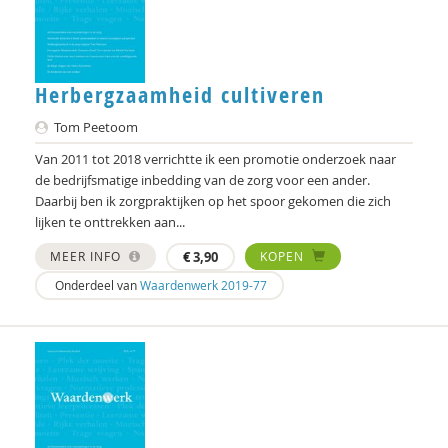
Jean Pierre Wilken
Bart Willemsen
Herbergzaamheid cultiveren
Yanaika Zomer
Tom Peetoom
J. de Zwaan
Van 2011 tot 2018 verrichtte ik een promotie onderzoek naar
de bedrijfsmatige inbedding van de zorg voor een ander.
Daarbij ben ik zorgpraktijken op het spoor gekomen die zich
lijken te onttrekken aan...
MEER INFO
€
3,90
KOPEN
Onderdeel van
Waardenwerk 2019-77