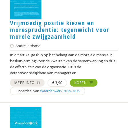
Caroline Suransky
Ben van den Brand
Vrijmoedig positie kiezen en
moresprudentie: tegenwicht voor
Peter van Hekke
morele zwijgzaamheid
Margret van Paassen
André ierdsma
Ben van Remmerden
In dit artikel ga ik in op het belang van de morele dimensie in
besluitvorming voor de kwaliteit van de samenwerking en dus
Jacco van Uden
de effectiviteit van de organisatie. Dit is de
verantwoordelijkheid van managers en...
Eric van der Vet
MEER INFO
€
3,90
KOPEN
Wiel Veugelers
Onderdeel van
Waardenwerk 2019-7879
Joris Voorhoeve
Joost Vos
Marjoleine Vosselman