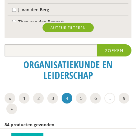
J. van den Berg
Theo van den Bogaart
AUTEUR FILTEREN
Antoinette Bolscher
Herman van den Bosch
ZOEKEN
R. Brohm
ORGANISATIEKUNDE EN
Richard Brons
LEIDERSCHAP
Laurens de Graaf
Isolde de Groot
«
1
2
3
4
5
6
..
9
Michiel de Ronde
»
Marcel de Rooij
84 producten gevonden.
Ineke de Vries