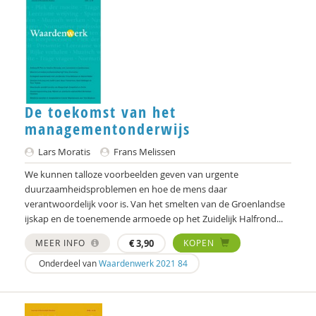
Otto Dellemann
Jan den Bakker
Willem den Hartog
Gerda van Dijk
De toekomst van het
managementonderwijs
Josje Dikkers
Lars Moratis
Frans Melissen
Joep Dohmen
We kunnen talloze voorbeelden geven van urgente
Simone van Dongen
duurzaamheidsproblemen en hoe de mens daar
verantwoordelijk voor is. Van het smelten van de Groenlandse
Gerard Drosterij
ijskap en de toenemende armoede op het Zuidelijk Halfrond...
Ingrid Groot
MEER INFO
€
3,90
KOPEN
Onderdeel van
Waardenwerk 2021 84
Iris Hartog
Henriette Hoogenkamp