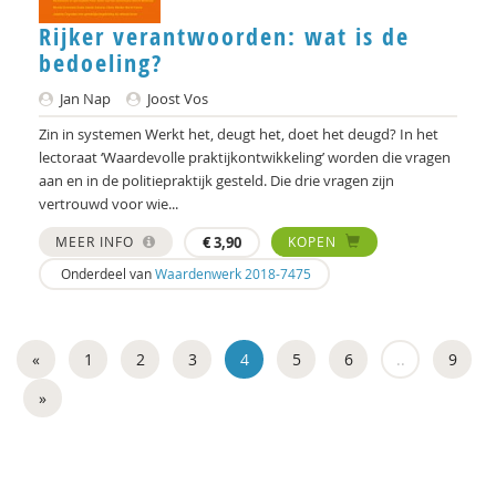
Rijker verantwoorden: wat is de
bedoeling?
Jan Nap
Joost Vos
Zin in systemen Werkt het, deugt het, doet het deugd? In het
lectoraat ‘Waardevolle praktijkontwikkeling’ worden die vragen
aan en in de politiepraktijk gesteld. Die drie vragen zijn
vertrouwd voor wie...
MEER INFO
€
3,90
KOPEN
Onderdeel van
Waardenwerk 2018-7475
«
1
2
3
4
5
6
..
9
»