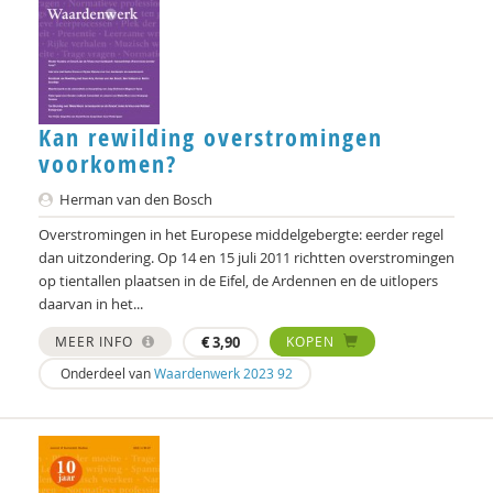
Otto Dellemann
Jan den Bakker
Willem den Hartog
Kan rewilding overstromingen
voorkomen?
Gerda van Dijk
Herman van den Bosch
Josje Dikkers
Overstromingen in het Europese middelgebergte: eerder regel
Joep Dohmen
dan uitzondering. Op 14 en 15 juli 2011 richtten overstromingen
op tientallen plaatsen in de Eifel, de Ardennen en de uitlopers
Simone van Dongen
daarvan in het...
Gerard Drosterij
MEER INFO
€
3,90
KOPEN
Onderdeel van
Waardenwerk 2023 92
Ingrid Groot
Iris Hartog
Henriette Hoogenkamp