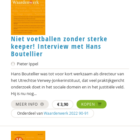
Rik Hospers
Rob Hundman
André ierdsma
Niet voetballen zonder sterke
Pieter Ippel
keeper! Interview met Hans
Boutellier
Ruud Kaulingfreks
Pieter Ippel
Marije Klomp
Hans Boutellier was tot voor kort werkzaam als directeur van
Carla Kolner
het Utrechtse Verwey-Jonkerinstituut, dat veel praktijkgericht
onderzoek doet in het sociale domein en in het justitiële veld.
Esther Kopmels
Hij is nu nog...
MEER INFO
€
3,90
KOPEN
Harry Kunneman
Onderdeel van
Waardenwerk 2022 90-91
Harry Kunneman
Arnt Mein