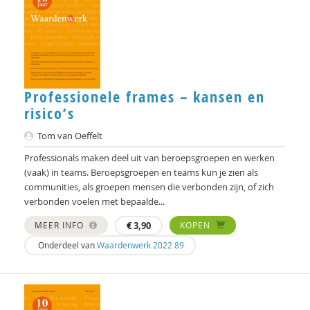
Robert van Putten
Denise Robbesom
Peter Rombouts
Professionele frames – kansen en
risico’s
Bart van Rosmalen
Tom van Oeffelt
Joke van Saane
Professionals maken deel uit van beroepsgroepen en werken
Wouter Schenke
(vaak) in teams. Beroepsgroepen en teams kun je zien als
communities, als groepen mensen die verbonden zijn, of zich
Martien Schreurs
verbonden voelen met bepaalde...
Chantal Sluijsmans
MEER INFO
€
3,90
KOPEN
Onderdeel van
Waardenwerk 2022 89
Annika Smit
Barbara van der Steen
Fernando Suárez Müller