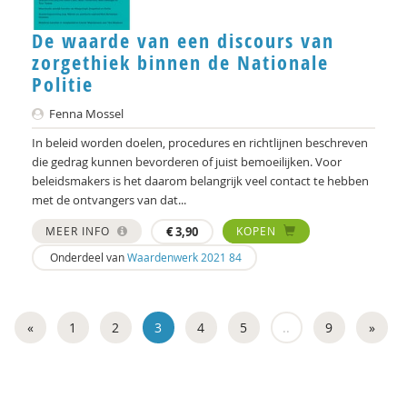
De waarde van een discours van
zorgethiek binnen de Nationale
Politie
Fenna Mossel
In beleid worden doelen, procedures en richtlijnen beschreven
die gedrag kunnen bevorderen of juist bemoeilijken. Voor
beleidsmakers is het daarom belangrijk veel contact te hebben
met de ontvangers van dat...
MEER INFO
€
3,90
KOPEN
Onderdeel van
Waardenwerk 2021 84
«
1
2
3
4
5
..
9
»