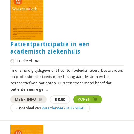
Frans Melissen
Erna Molenaar
Mieke Moor
Lars Moratis
Patiëntparticipatie in een
academisch ziekenhuis
Fenna Mossel
Tineke Abma
H. Muijen
In ons huidig tijdsgewricht hechten beleidsmakers, bestuurders
Jan Nap
en professionals steeds meer belang aan de stem en het
perspectief van patiënten. Er is een toenemend besef dat
Patrick Nullens
patiënten een eigen...
Tom van Oeffelt
MEER INFO
€
3,90
KOPEN
Onderdeel van
Waardenwerk 2022 90-91
Jurriën ood
Henk Oosterling
Tom Peetoom