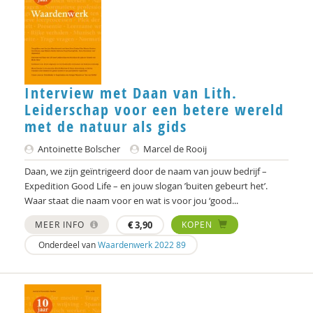
Caroline Suransky
Ben van den Brand
Peter van Hekke
Interview met Daan van Lith.
Leiderschap voor een betere wereld
Margret van Paassen
met de natuur als gids
Ben van Remmerden
Antoinette Bolscher
Marcel de Rooij
Jacco van Uden
Daan, we zijn geïntrigeerd door de naam van jouw bedrijf –
Expedition Good Life – en jouw slogan ’buiten gebeurt het’.
Eric van der Vet
Waar staat die naam voor en wat is voor jou ‘good...
Wiel Veugelers
MEER INFO
€
3,90
KOPEN
Onderdeel van
Waardenwerk 2022 89
Joris Voorhoeve
Joost Vos
Marjoleine Vosselman