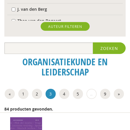
J. van den Berg
Theo van den Bogaart
AUTEUR FILTEREN
Antoinette Bolscher
Herman van den Bosch
ZOEKEN
R. Brohm
ORGANISATIEKUNDE EN
Richard Brons
LEIDERSCHAP
Laurens de Graaf
Isolde de Groot
«
1
2
3
4
5
..
9
»
Michiel de Ronde
84 producten gevonden.
Marcel de Rooij
Ineke de Vries