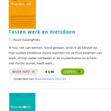
Jean Pierre Wilken
Bart Willemsen
Yanaika Zomer
Tussen werk en nietsdoen
J. de Zwaan
Ruud Kaulingfreks
Ik hou niet van werken. Nooit gedaan. Sinds ik als kleuter op
mijn ouders eindeloos moest wachten tot ze thuis kwamen van
werk, of mijn vader verdween in de studeerkamer en ik hem
niet mocht storen, heeft werk...
MEER INFO
€
3,90
KOPEN
Onderdeel van
Waardenwerk 2022 89