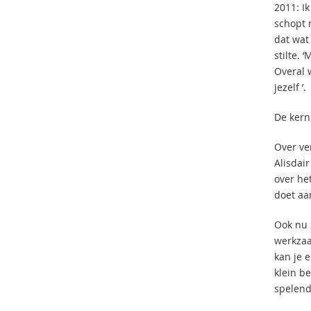
2011: I
schopt 
dat wat 
stilte. 
Overal 
jezelf ’.
De kern
Over ve
Alisdair
over het
doet a
Ook nu 
werkzaa
kan je 
klein b
spelend