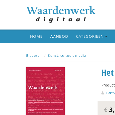
HOME
AANBOD
CATEGORIEËN
Bladeren
Kunst, cultuur, media
Het
Produc
Bart 
€
3,