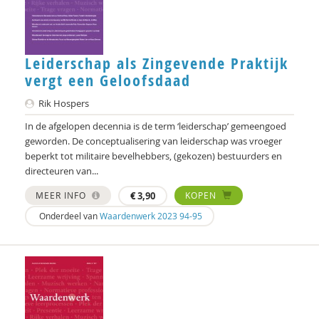
Marjo van Bergen
Geert Bettinger
Frans Bieckmann
Leiderschap als Zingevende Praktijk
vergt een Geloofsdaad
Desirée Bierlaagh
Rik Hospers
Gert Biesta
In de afgelopen decennia is de term ‘leiderschap’ gemeengoed
geworden. De conceptualisering van leiderschap was vroeger
Laurine Blonk
beperkt tot militaire bevelhebbers, (gekozen) bestuurders en
directeuren van...
Karianne den Boer
MEER INFO
€
3,90
KOPEN
Theo van den Bogaart
Onderdeel van
Waardenwerk 2023 94-95
Antoinette Bolscher
Marij Bontemps-Hommen
Sylvia Borren
Gustaaf Bos