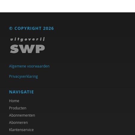
William E. Connolly
Christine Cuomo
© COPYRIGHT 2026
Carol D. Ryff
Annelieke Damen
Marjon de Boer-Bruggink
Algemene voorwaarden
Isolde de Groot
Privacyverklaring
Tryntsje de Groot
NAVIGATIE
Ed de Jonge
Home
Norbert de Kooter
Producten
Abonnementen
Michiel de Ronde
Abonneren
Marcel de Rooij
Klantenservice