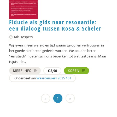
Michiel Bos
Noortje Bot
Fiducie als gids naar resonantie:
een dialoog tussen Rosa & Scheler
Bram van Boxtel
Rik Hospers
Jules Brabers
Wij leven in een wereld en tijd waarin geloof en vertrouwen in
het goede niet breed gedeeld worden. We zouden beter
Jan Bransen
‘realistisch’ moeten zijn: ons beperken tot wat tastbaar is. Maar
Yannick Brito Alves
is juist de...
MEER INFO
€
3,90
KOPEN
Richard Brons
Onderdeel van
Waardenwerk 2025 101
Denijs Bru
Ellen de Bruin
«
1
»
Alain Caillé e.v.a
Laura Capitaine