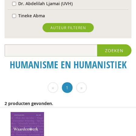
Dr. Abdelilah Ljamai (UVH)
Tineke Abma
Hans Alma
AUTEUR FILTEREN
Christa Anbeek
ZOEKEN
Daan Andriessen
HUMANISME EN HUMANISTIEK
Dieuwertje Bakker
Rob Bartels
«
1
»
Floor Basten
Lisette Bastiaansen
2 producten gevonden.
Krijn van Beek
J. van den Berg