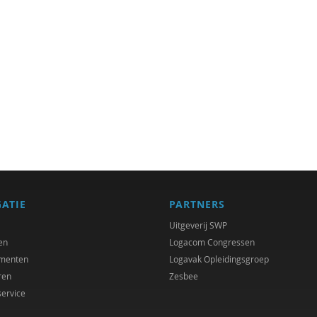
GATIE
PARTNERS
Uitgeverij SWP
en
Logacom Congressen
menten
Logavak Opleidingsgroep
ren
Zesbee
service