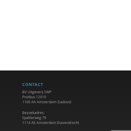
CONTACT
BV Uitgeverij SWP
Postbus 12010
1100 AA Amsterdam-Zuidoost
Bezoekadres:
Spaklerweg 79
1114 AE Amsterdam-Duivendrecht