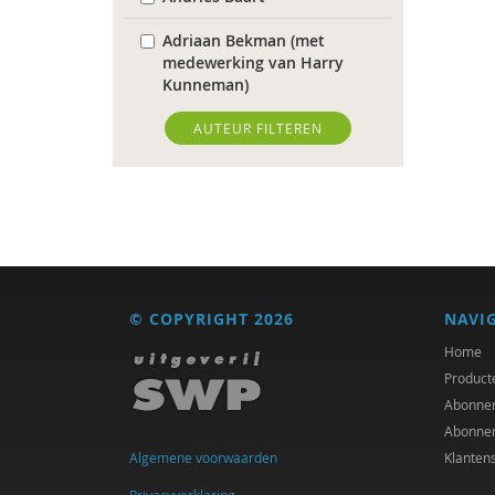
Adriaan Bekman (met
medewerking van Harry
Kunneman)
Elena Bendien
AUTEUR FILTEREN
Frans Berkers
Herman van den Bosch
Carol D. Ryff
Laurens de Graaf
© COPYRIGHT 2026
NAVI
Michiel de Ronde
Home
Product
Clementine Degener
Abonne
Abonne
Elizabeth van Dis
Algemene voorwaarden
Klanten
Kees Greven