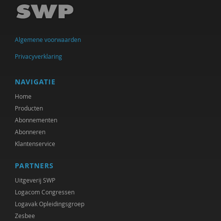
Susan Curvers
Marjon de Boer-Bruggink
Algemene voorwaarden
Isolde De Groot
Privacyverklaring
Isolde de Groot
Tryntsje de Groot
NAVIGATIE
Home
Sam de Nijs
Producten
Marcel de Rooij
Abonnementen
Abonneren
Bald de Vries
Klantenservice
Govert- Jan de Vrieze
PARTNERS
Frederique Demeijer
Uitgeverij SWP
Logacom Congressen
Joep Dohmen
Logavak Opleidingsgroep
Zesbee
Olivier van Donk