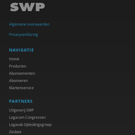
Mirjam-Iris Crox
Mariëlle Cuijpers
Algemene voorwaarden
Annelieke Damen
Privacyverklaring
Norbert de Kooter
Peter de Lange
NAVIGATIE
Home
Michiel de Ronde
Producten
Marcel de Rooij
Abonnementen
Abonneren
Joep Dohmen
Klantenservice
Joachim Duyndam
PARTNERS
Olaf Galisch
Uitgeverij SWP
Logacom Congressen
Bert Gasenbeek
Logavak Opleidingsgroep
Zesbee
Anne Goossensen