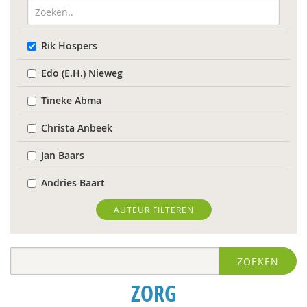
Rik Hospers
Edo (E.H.) Nieweg
Tineke Abma
Christa Anbeek
Jan Baars
Andries Baart
Elena Bendien
AUTEUR FILTEREN
Deirdre Beneken genaamd Kolmer
ZOEKEN
Geert Bettinger
ZORG
Rinske Bijl