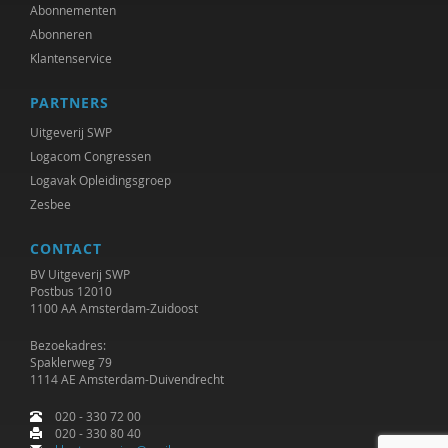
Jet Bussemaker
Abonnementen
Abonneren
Mark Coeckelbergh
Klantenservice
Heleen Crul
PARTNERS
Mariëlle Cuijpers
Uitgeverij SWP
Logacom Congressen
Peter de Groot
Logavak Opleidingsgroep
Zesbee
Peter de Lange
CONTACT
Michiel de Ronde
BV Uitgeverij SWP
Marcel de Rooij
Postbus 12010
1100 AA Amsterdam-Zuidoost
Anettte de Valk
Bezoekadres:
Spaklerweg 79
Maurice de van der Schueren
1114 AE Amsterdam-Duivendrecht
Otto Dellemann
020 - 330 72 00
020 - 330 80 40