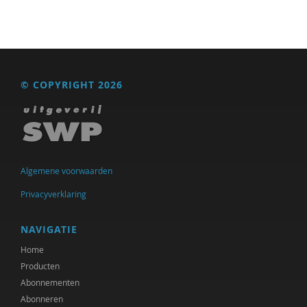
J. van den Berg
Marjo van Bergen
Frans Berkers
© COPYRIGHT 2026
Remko Berkhout
Geert Bettinger
Frans Bieckmann
Desirée Bierlaagh
Algemene voorwaarden
Privacyverklaring
Gert Biesta
Rinske Bijl
NAVIGATIE
Home
Sarah Blaffer Hrdy
Producten
Tannelie Blom
Abonnementen
Abonneren
Laurine Blonk