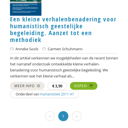
Floor Basten
Een kleine verhalenbenadering voor
Lisette Bastiaansen
humanistisch geestelijke
begeleiding. Aanzet tot een
Vivianne Baur
methodiek
Krijn van Beek
Anneke Sools
Carmen Schuhmann
Blanche Beijersbergen van Henegouwen
In dit artikel verkennen we mogelijkheden van de recent binnen
het narratief onderzoek ontwikkelde kleine verhalen-
Adriaan Bekman
benadering voor humanistisch geestelijke begeleiding. We
verkennen wat het kleine verhaal als...
Adriaan Bekman (met medewerking van Harry
Kunneman)
MEER INFO
€
3,90
KOPEN
Onderdeel van
Humanistiek 2011-47
Elena Bendien
Deirdre Beneken genaamd Kolmer
«
1
»
Jessica Benjamin