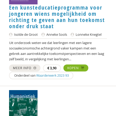
Hans Alma
Een kunsteducatieprogramma voor
Carlos Alvarez Pereira
jongeren wiens mogelijkheid om
richting te geven aan hun toekomst
Christa Anbeek
onder druk staat
Daan Andriessen
Isolde de Groot
Anneke Sools
Lonneke Knegtel
Koen Arts
Uit onderzoek weten we dat leerlingen met een lagere
sociaaleconomische achtergrond vaker kampen met een
Jan Baars
gebrek aan aantrekkelijke toekomstperspectieven en een laag
zelf beeld, in vergelijking met leerlingen...
Andries Baart
MEER INFO
€
3,90
KOPEN
Dieuwertje Bakker
Onderdeel van
Waardenwerk 2023 93
Jan-Hendrik Bakker
René Bakker
Markus Balkenhol
Rob Bartels