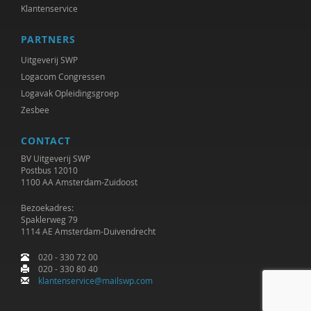
Klantenservice
Karianne den Boer
PARTNERS
Sylvie Boermans
Uitgeverij SWP
Logacom Congressen
Theo van den Bogaart
Logavak Opleidingsgroep
Ernst Bohlmeijer
Zesbee
Hein Bokern
CONTACT
BV Uitgeverij SWP
Frits Bolkestein
Postbus 12010
1100 AA Amsterdam-Zuidoost
Antoinette Bolscher
Bezoekadres:
Spaklerweg 79
Anouk Bolsenbroek
1114 AE Amsterdam-Duivendrecht
Marij Bontemps-Hommen
020 - 330 72 00
020 - 330 80 40
Ben Boog
klantenservice@mailswp.com
Erik Borgman