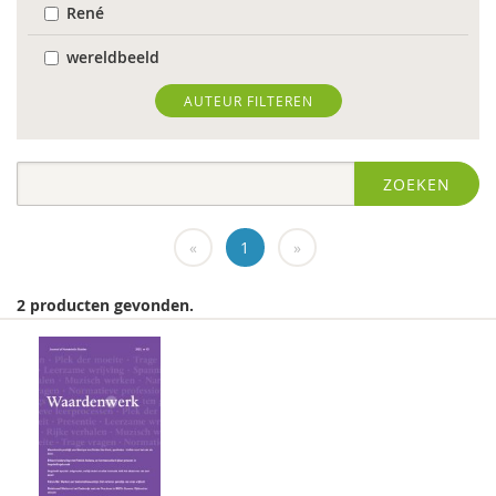
René
wereldbeeld
World Health Organization
AUTEUR FILTEREN
Edo (E.H.) Nieweg
ZOEKEN
Dr. Abdelilah Ljamai
Dr. Abdelilah Ljamai (UVH)
«
1
»
Jürgen abermas
2 producten gevonden.
Tineke Abma
Frank Adloff
Marian Adriaansen
Jyotsna Agnihotri Gupta