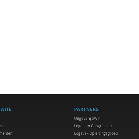
GATIE
PARTNERS
Uitgeverij SWP
en
Logacom Congressen
menten
Logavak Opleidingsgroep