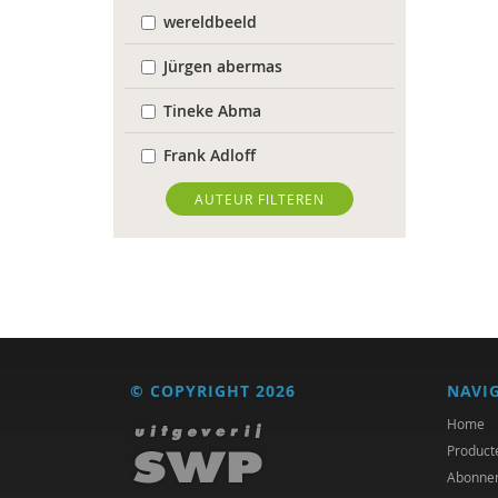
wereldbeeld
Jürgen abermas
Tineke Abma
Frank Adloff
Jyotsna Agnihotri Gupta
AUTEUR FILTEREN
Hans Alma
Christa Anbeek
Koen Arts
Jan Baars
© COPYRIGHT 2026
NAVI
Markus Balkenhol
Home
Product
Floor Basten
Abonne