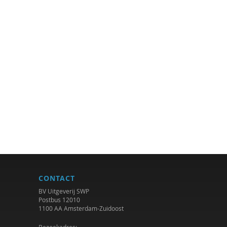
CONTACT
BV Uitgeverij SWP
Postbus 12010
1100 AA Amsterdam-Zuidoost