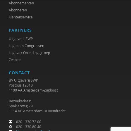
Jet Bussemaker
Abonnementen
Abonneren
Mark Coeckelbergh
Klantenservice
Heleen Crul
PARTNERS
Mariëlle Cuijpers
Uitgeverij SWP
Logacom Congressen
Peter de Groot
Logavak Opleidingsgroep
Zesbee
Peter de Lange
CONTACT
Michiel de Ronde
BV Uitgeverij SWP
Marcel de Rooij
Postbus 12010
1100 AA Amsterdam-Zuidoost
Anettte de Valk
Bezoekadres:
Spaklerweg 79
Maurice de van der Schueren
1114 AE Amsterdam-Duivendrecht
Otto Dellemann
020 - 330 72 00
020 - 330 80 40