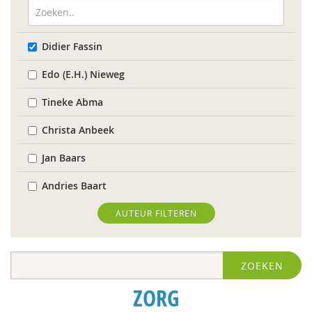
Didier Fassin
Edo (E.H.) Nieweg
Tineke Abma
Christa Anbeek
Jan Baars
Andries Baart
Elena Bendien
AUTEUR FILTEREN
Deirdre Beneken genaamd Kolmer
ZOEKEN
Geert Bettinger
ZORG
Rinske Bijl