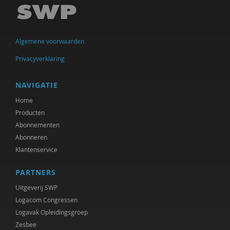
Michiel de Ronde
Marcel de Rooij
Algemene voorwaarden
Anettte de Valk
Privacyverklaring
Clementine Degener
Simone van Dongen
NAVIGATIE
Home
Diede van Doornik
Producten
Maartje Driessen
Abonnementen
Abonneren
Hans van Ewijk
Klantenservice
Vincent Feith
PARTNERS
Olaf Galisch
Uitgeverij SWP
Logacom Congressen
Ingrid Groot
Logavak Opleidingsgroep
Zesbee
Iris Hartog