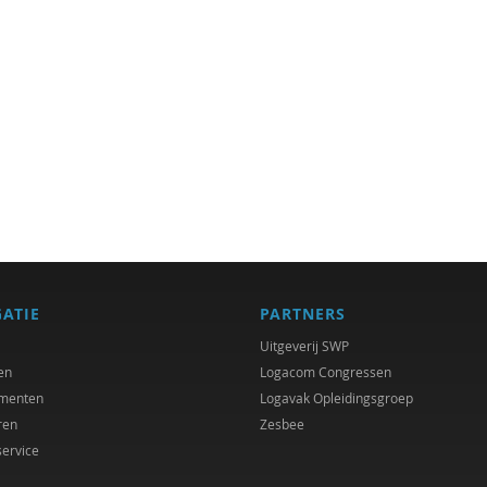
GATIE
PARTNERS
Uitgeverij SWP
en
Logacom Congressen
menten
Logavak Opleidingsgroep
ren
Zesbee
service