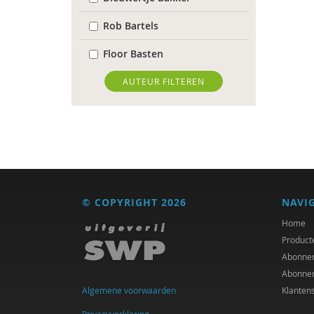
Rob Bartels
Floor Basten
Lisette Bastiaansen
AUTEUR FILTEREN
Desirée Bierlaagh
Gert Biesta
Karianne den Boer
Antoinette Bolscher
© COPYRIGHT 2026
NAVI
Michiel Bos
Home
Product
Noortje Bot
Abonne
Abonne
Jan Bransen
Algemene voorwaarden
Klanten
Germain Creyghton