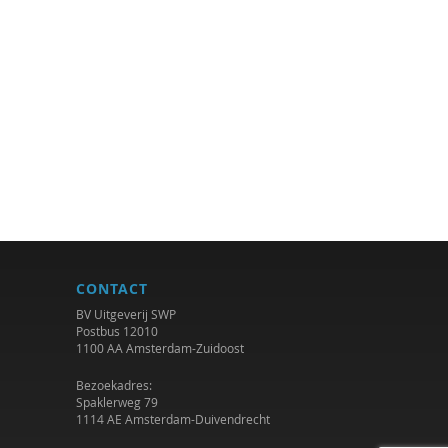
CONTACT
BV Uitgeverij SWP
Postbus 12010
1100 AA Amsterdam-Zuidoost
Bezoekadres:
Spaklerweg 79
1114 AE Amsterdam-Duivendrecht