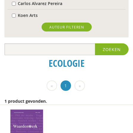
Carlos Alvarez Pereira
Koen Arts
Floor Basten
AUTEUR FILTEREN
Blanche Beijersbergen van Henegouwen
ZOEKEN
Gert Biesta
ECOLOGIE
Antoinette Bolscher
Herman van den Bosch
«
1
»
Bernice Bovenkerk
Bram van Boxtel
1 product gevonden.
Arjan Broers
Richard Brons