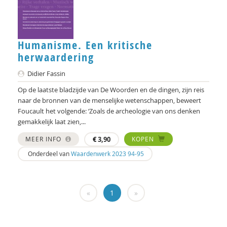
Ellen de Bruin
Alain Caillé e.v.a
William E. Connolly
Humanisme. Een kritische
herwaardering
Christine Cuomo
Didier Fassin
Bram De Jonge
Op de laatste bladzijde van De Woorden en de dingen, zijn reis
naar de bronnen van de menselijke wetenschappen, beweert
Michiel de Ronde
Foucault het volgende: ‘Zoals de archeologie van ons denken
gemakkelijk laat zien,...
Marcel de Rooij
MEER INFO
€
3,90
KOPEN
Martin Drenthen
Onderdeel van
Waardenwerk 2023 94-95
Clemens Driessen
Joachim Duyndam
«
1
»
Aetzel Griffioen
Iris Hartog