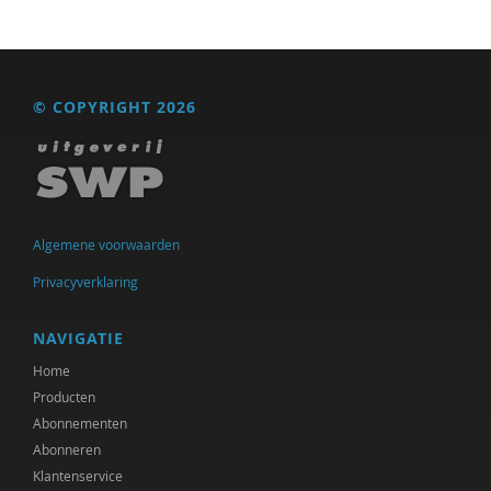
Christoph Henning
Felix van Hoften
© COPYRIGHT 2026
Pieter Ippel
Ruben Jacobs
Chris Julien
Algemene voorwaarden
Gesche Keding
Privacyverklaring
Kees Klomp
NAVIGATIE
Michiel Korthals
Home
Harry Kunneman
Producten
Abonnementen
Harry Kunneman
Abonneren
Wouter Kusters
Klantenservice